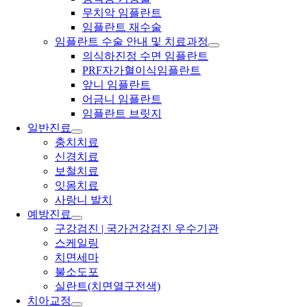
무치악 임플란트
임플란트 재수술
임플란트 수술 안내 및 치료과정
의식하진정 수면 임플란트
PRF자가혈이식임플란트
앞니 임플란트
어금니 임플란트
임플란트 브릿지
일반진료
충치치료
신경치료
보철치료
잇몸치료
사랑니 발치
예방진료
구강검진 | 국가건강검진 우수기관
스케일링
치면세마
불소도포
실란트(치면열구전색)
치아교정