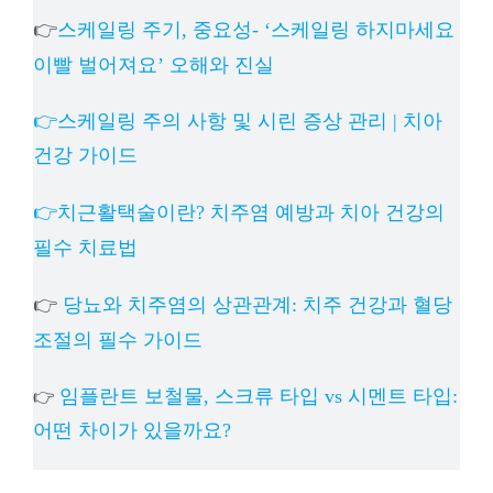
👉
스케일링 주기, 중요성- ‘스케일링 하지마세요
이빨 벌어져요’ 오해와 진실
👉스케일링 주의 사항 및 시린 증상 관리 | 치아
건강 가이드
👉치근활택술이란? 치주염 예방과 치아 건강의
필수 치료법
👉
당뇨와 치주염의 상관관계: 치주 건강과 혈당
조절의 필수 가이드
임플란트 보철물, 스크류 타입 vs 시멘트 타입:
👉
어떤 차이가 있을까요?