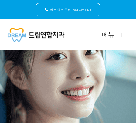
콘
텐
빠른 상담 문의 :
052-260-8275
츠
로
건
메뉴
너
뛰
기
드림연합치과 소개
환자안심케어
자연치아보존
임플란트
일반진료