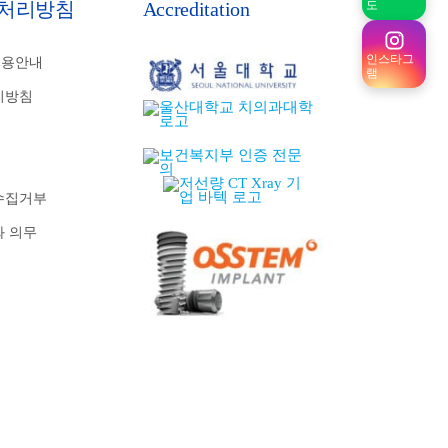
도
처리방침
Accreditation
인스타그
비용안내
램
리방침
수집거부
와 의무