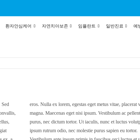
환자안심케어
자연치아보존
임플란트
일반진료
예
. Sed
lutpat
nvallis,
entesque
llus,
, ante
giat
tor.
s ex, a
ltrices