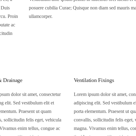
. Duis
attis
rcu. Proin
ullamcorper.
putate ac
citudin
& Drainage
Ventilation Fixings
sum dolor sit amet, consectetur
Lorem ipsum dolor sit amet, con
ng elit. Sed vestibulum elit et
adipiscing elit. Sed vestibulum el
lementum. Praesent ut quam
porta elementum. Praesent ut q
s, sollicitudin felis eget, vehicula
convallis, sollicitudin felis eget,
Vivamus enim tellus, congue ac
magna. Vivamus enim tellus, co