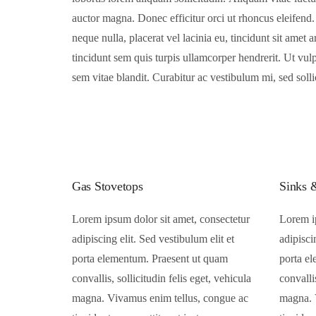
auctor magna. Donec efficitur orci ut rhoncus eleifend
posuere cubilia Curae; Quisque non diam sed mauris m
neque nulla, placerat vel lacinia eu, tincidunt sit amet a
tincidunt sem quis turpis ullamcorper hendrerit. Ut vul
sem vitae blandit. Curabitur ac vestibulum mi, sed solli
Gas Stovetops
Sinks 
Lorem ipsum dolor sit amet, consectetur
Lorem ip
adipiscing elit. Sed vestibulum elit et
adipisci
porta elementum. Praesent ut quam
porta e
convallis, sollicitudin felis eget, vehicula
convalli
magna. Vivamus enim tellus, congue ac
magna. 