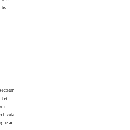
sectetur
it et
uam
 vehicula
ngue ac