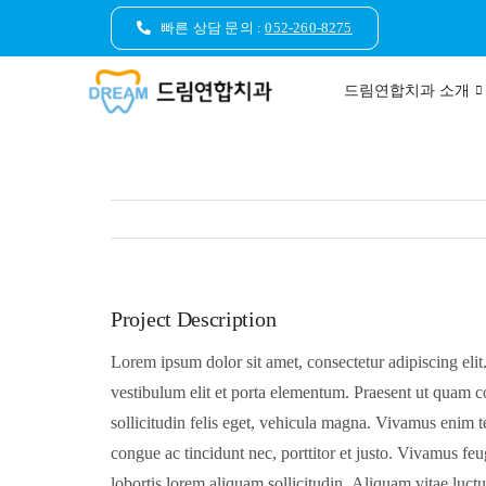
콘
빠른 상담 문의 :
052-260-8275
텐
츠
드림연합치과 소개
로
건
너
뛰
기
Project Description
Lorem ipsum dolor sit amet, consectetur adipiscing elit
eros. Nulla ex lorem, egestas eget metus vitae, placerat vo
vestibulum elit et porta elementum. Praesent ut quam co
magna. Maecenas eget nisi ipsum. Vestibulum ac pell
sollicitudin felis eget, vehicula magna. Vivamus enim te
purus, nec dictum tortor. Ut iaculis, nunc et luctus volutpat
congue ac tincidunt nec, porttitor et justo. Vivamus feu
ipsum rutrum odio, nec molestie purus sapien eu tor
lobortis lorem aliquam sollicitudin. Aliquam vitae luctu
Vestibulum ante ipsum primis in faucibus orci luctus et u