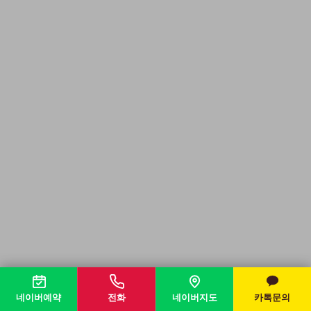
네이버예약
전화
네이버지도
카톡문의