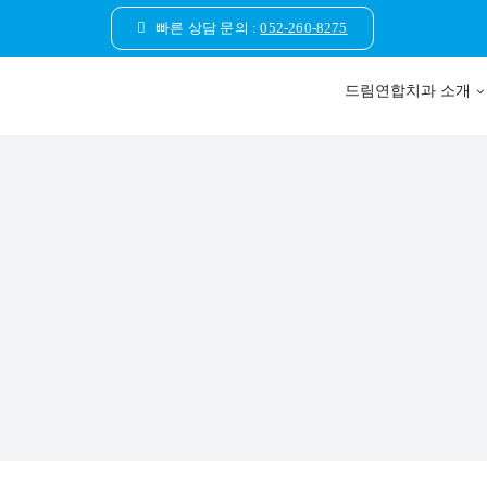
콘
빠른 상담 문의 :
052-260-8275
텐
츠
드림연합치과 소개
로
건
너
뛰
기