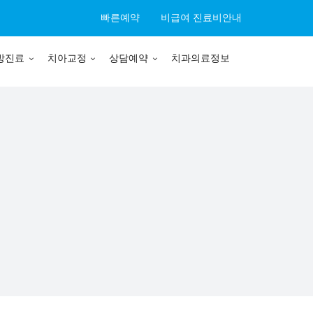
빠른예약
비급여 진료비안내
방진료
치아교정
상담예약
치과의료정보