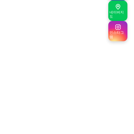
네이버지
도
인스타그
램