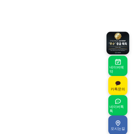
네이버예
약
카톡문의
네이버톡
톡
오시는길