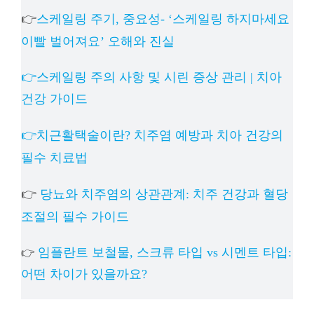
👉
스케일링 주기, 중요성- ‘스케일링 하지마세요
이빨 벌어져요’ 오해와 진실
👉스케일링 주의 사항 및 시린 증상 관리 | 치아
건강 가이드
👉치근활택술이란? 치주염 예방과 치아 건강의
필수 치료법
👉
당뇨와 치주염의 상관관계: 치주 건강과 혈당
조절의 필수 가이드
임플란트 보철물, 스크류 타입 vs 시멘트 타입:
👉
어떤 차이가 있을까요?