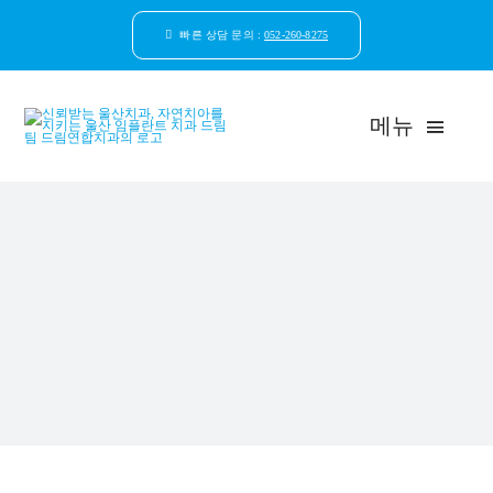
콘
텐
빠른 상담 문의 :
052-260-8275
츠
로
건
메뉴
너
뛰
기
드림연합치과 소개
환자안심케어
자연치아보존
임플란트
일반진료