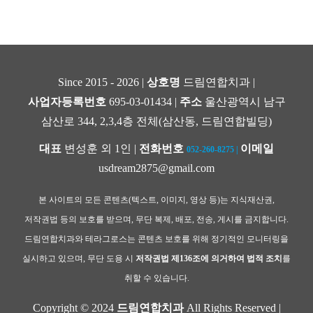
Since 2015 - 2026 |
상호명
드림연합치과 |
사업자등록번호
695-03-01434 |
주소
울산광역시 남구
삼산로 344, 2,3,4층 전체(삼산동, 드림연합빌딩)
대표
변성훈 외 1인 |
전화번호
이메일
052-260-8275
|
usdream2875@gmail.com
본 사이트의 모든 콘텐츠(텍스트, 이미지, 영상 등)는 지식재산권,
저작권법 등의 보호를 받으며, 무단 복제, 배포, 전송, 게시를 금지합니다.
드림연합치과와 테라그로스는 콘텐츠 보호를 위해 정기적인 모니터링을
실시하고 있으며, 무단 도용 시
저작권법 제136조에 의거하여 법적 조치
를
취할 수 있습니다.
Copyright © 2024
드림연합치과
All Rights Reserved |