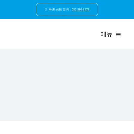
콘
텐
빠른 상담 문의 :
052-260-8275
츠
로
건
메뉴
너
뛰
기
드림연합
환자안
자연치
임플
일반