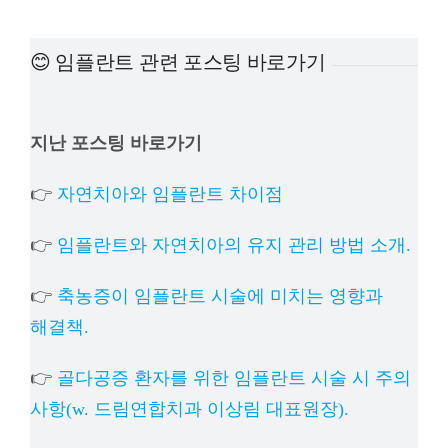
예방
😊 임플란트 관련 포스팅 바로가기
치아
지난 포스팅 바로가기
상담
👉
자연치아와 임플란트 차이점
치과의
👉
임플란트와 자연치아의 유지 관리 방법 소개.
👉
축농증이 임플란트 시술에 미치는 영향과
해결책.
👉
골다공증 환자를 위한 임플란트 시술 시 주의
사항(w. 드림연합치과 이상림 대표원장).