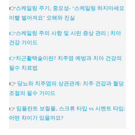
👉
스케일링 주기, 중요성- ‘스케일링 하지마세요
이빨 벌어져요’ 오해와 진실
👉스케일링 주의 사항 및 시린 증상 관리 | 치아
건강 가이드
👉치근활택술이란? 치주염 예방과 치아 건강의
필수 치료법
👉
당뇨와 치주염의 상관관계: 치주 건강과 혈당
조절의 필수 가이드
임플란트 보철물, 스크류 타입 vs 시멘트 타입:
👉
어떤 차이가 있을까요?