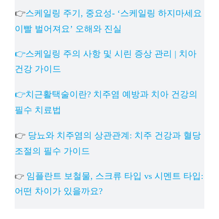
👉
스케일링 주기, 중요성- ‘스케일링 하지마세요
이빨 벌어져요’ 오해와 진실
👉스케일링 주의 사항 및 시린 증상 관리 | 치아
건강 가이드
👉치근활택술이란? 치주염 예방과 치아 건강의
필수 치료법
👉
당뇨와 치주염의 상관관계: 치주 건강과 혈당
조절의 필수 가이드
임플란트 보철물, 스크류 타입 vs 시멘트 타입:
👉
어떤 차이가 있을까요?