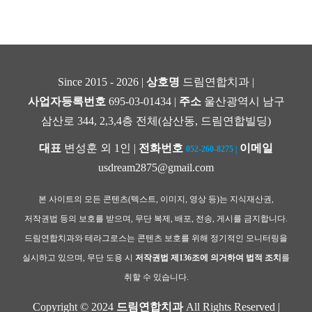
Since 2015 - 2026 |
상호명
드림연합치과 |
사업자등록번호
695-03-01434 |
주소
울산광역시 남구
삼산로 344, 2,3,4층 전체(삼산동, 드림연합빌딩)
대표
변성훈 외 1인 |
전화번호
이메일
052-260-8275
|
usdream2875@gmail.com
본 사이트의 모든 콘텐츠(텍스트, 이미지, 영상 등)는 지식재산권,
저작권법 등의 보호를 받으며, 무단 복제, 배포, 전송, 게시를 금지합니다.
드림연합치과와 테라그로스는 콘텐츠 보호를 위해 정기적인 모니터링을
실시하고 있으며, 무단 도용 시
저작권법 제136조에 의거하여 법적 조치
를
취할 수 있습니다.
Copyright © 2024
드림연합치과
All Rights Reserved |