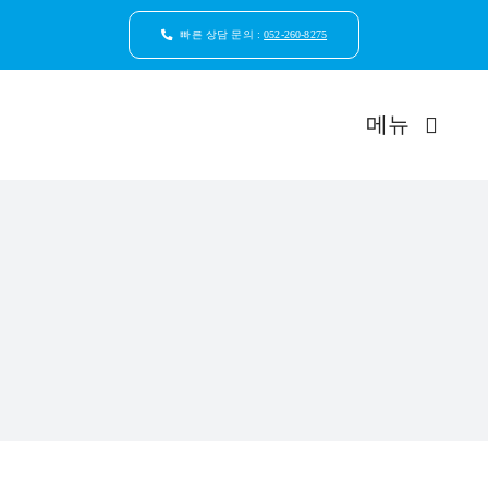
콘
텐
빠른 상담 문의 :
052-260-8275
츠
로
건
메뉴
너
뛰
기
드림연합
환자안
자연치
임플
일반