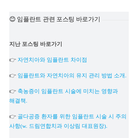
예방
😊 임플란트 관련 포스팅 바로가기
치아
지난 포스팅 바로가기
상담
👉
자연치아와 임플란트 차이점
치과의
👉
임플란트와 자연치아의 유지 관리 방법 소개.
👉
축농증이 임플란트 시술에 미치는 영향과
해결책.
👉
골다공증 환자를 위한 임플란트 시술 시 주의
사항(w. 드림연합치과 이상림 대표원장).