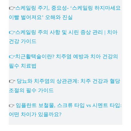
👉
스케일링 주기, 중요성- ‘스케일링 하지마세요
이빨 벌어져요’ 오해와 진실
👉스케일링 주의 사항 및 시린 증상 관리 | 치아
건강 가이드
👉치근활택술이란? 치주염 예방과 치아 건강의
필수 치료법
👉
당뇨와 치주염의 상관관계: 치주 건강과 혈당
조절의 필수 가이드
임플란트 보철물, 스크류 타입 vs 시멘트 타입:
👉
어떤 차이가 있을까요?