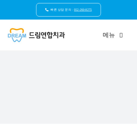
콘
텐
빠른 상담 문의 :
052-260-8275
츠
로
건
메뉴
너
뛰
기
드림연합치과 소개
환자안심케어
자연치아보존
임플란트
일반진료