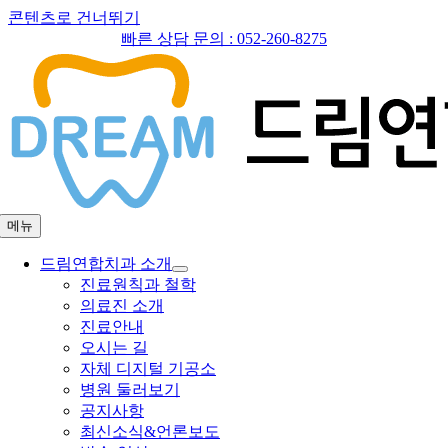
콘텐츠로 건너뛰기
빠른 상담 문의 :
052-260-8275
메뉴
드림연합치과 소개
진료원칙과 철학
의료진 소개
진료안내
오시는 길
자체 디지털 기공소
병원 둘러보기
공지사항
최신소식&언론보도