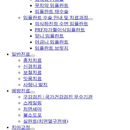
무치악 임플란트
임플란트 재수술
임플란트 수술 안내 및 치료과정
의식하진정 수면 임플란트
PRF자가혈이식임플란트
앞니 임플란트
어금니 임플란트
임플란트 브릿지
일반진료
충치치료
신경치료
보철치료
잇몸치료
사랑니 발치
예방진료
구강검진 | 국가건강검진 우수기관
스케일링
치면세마
불소도포
실란트(치면열구전색)
치아교정