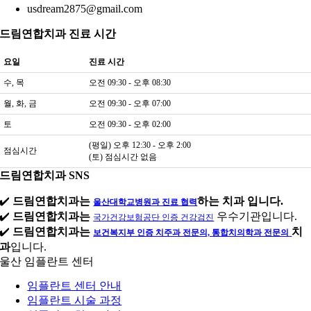
usdream2875@gmail.com
드림연합치과 진료 시간
요일
진료 시간
수, 목
오전 09:30 - 오후 08:30
월, 화, 금
오전 09:30 - 오후 07:00
토
오전 09:30 - 오후 02:00
(평일) 오후 12:30 - 오후 2:00
점심시간
(토) 점심시간 없음
드림연합치과 SNS
✔️
드림연합치과는
하는 치과 입니다.
울산대학교병원과 진료 협력
✔️
드림연합치과는
우수기관입니다.
국가건강보험공단 인증 건강검진
✔️
드림연합치과는
치
보건복지부 인증 치주과 전문의, 통합치의학과 전문의
과
입니다.
울산 임플란트 센터
임플란트 센터 안내
임플란트 시술 과정