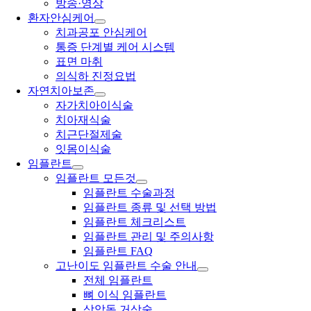
방송·영상
환자안심케어
치과공포 안심케어
통증 단계별 케어 시스템
표면 마취
의식하 진정요법
자연치아보존
자가치아이식술
치아재식술
치근단절제술
잇몸이식술
임플란트
임플란트 모든것
임플란트 수술과정
임플란트 종류 및 선택 방법
임플란트 체크리스트
임플란트 관리 및 주의사항
임플란트 FAQ
고난이도 임플란트 수술 안내
전체 임플란트
뼈 이식 임플란트
상악동 거상술