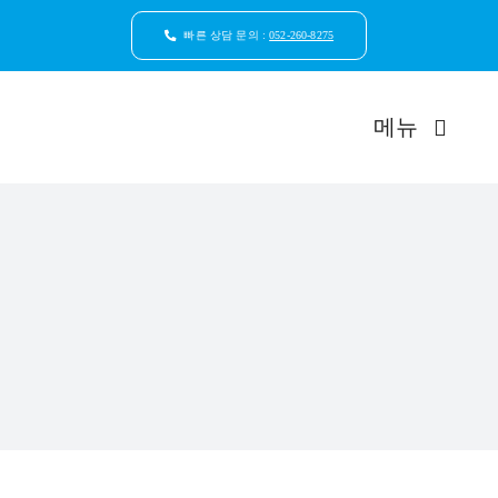
콘
텐
빠른 상담 문의 :
052-260-8275
츠
로
건
메뉴
너
뛰
기
드림연합
환자안
자연치
임플
일반