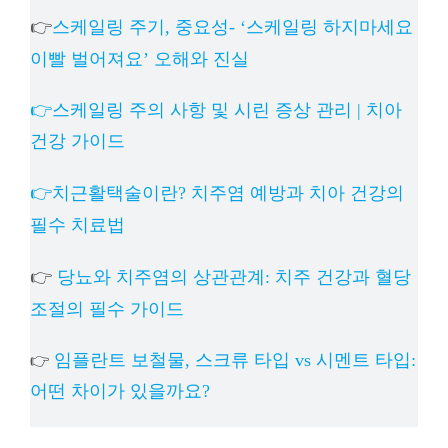
👉
스케일링 주기, 중요성- ‘스케일링 하지마세요
이빨 벌어져요’ 오해와 진실
👉스케일링 주의 사항 및 시린 증상 관리 | 치아
건강 가이드
👉치근활택술이란? 치주염 예방과 치아 건강의
필수 치료법
👉
당뇨와 치주염의 상관관계: 치주 건강과 혈당
조절의 필수 가이드
임플란트 보철물, 스크류 타입 vs 시멘트 타입:
👉
어떤 차이가 있을까요?