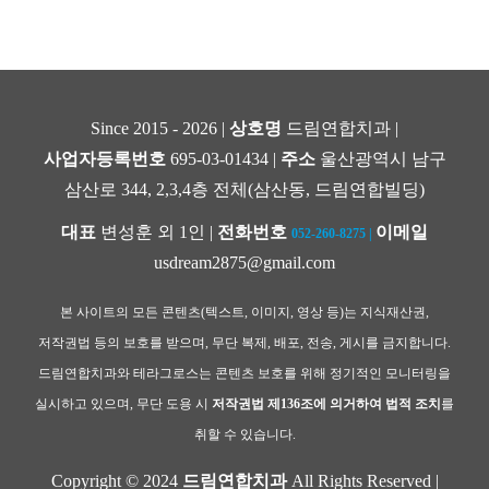
Since 2015 - 2026 |
상호명
드림연합치과 |
사업자등록번호
695-03-01434 |
주소
울산광역시 남구
삼산로 344, 2,3,4층 전체(삼산동, 드림연합빌딩)
대표
변성훈 외 1인 |
전화번호
이메일
052-260-8275
|
usdream2875@gmail.com
본 사이트의 모든 콘텐츠(텍스트, 이미지, 영상 등)는 지식재산권,
저작권법 등의 보호를 받으며, 무단 복제, 배포, 전송, 게시를 금지합니다.
드림연합치과와 테라그로스는 콘텐츠 보호를 위해 정기적인 모니터링을
실시하고 있으며, 무단 도용 시
저작권법 제136조에 의거하여 법적 조치
를
취할 수 있습니다.
Copyright © 2024
드림연합치과
All Rights Reserved |