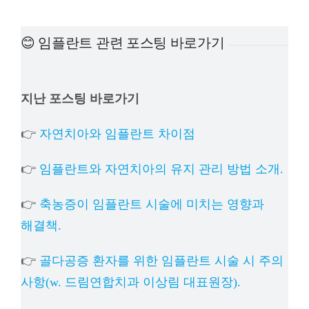
예방
😊 임플란트 관련 포스팅 바로가기
치아
지난 포스팅 바로가기
상담
👉
자연치아와 임플란트 차이점
치과의
👉
임플란트와 자연치아의 유지 관리 방법 소개.
👉
축농증이 임플란트 시술에 미치는 영향과
해결책.
👉
골다공증 환자를 위한 임플란트 시술 시 주의
사항(w. 드림연합치과 이상림 대표원장).