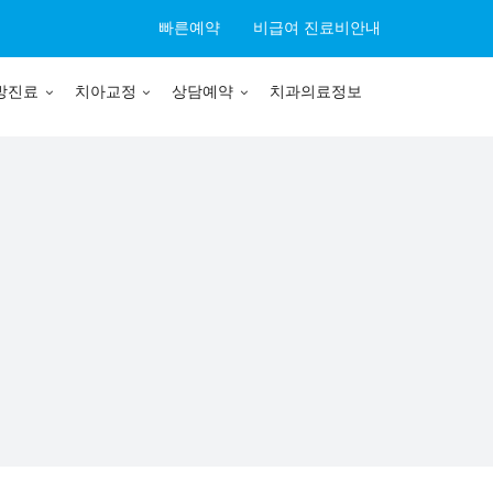
빠른예약
비급여 진료비안내
방진료
치아교정
상담예약
치과의료정보