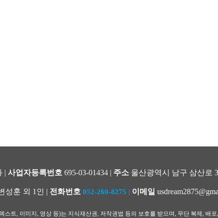
 |
사업자등록번호
695-03-01434 |
주소
울산광역시 남구 삼산로 344
변성훈 외 1인 |
전화번호
이메일
usdream2875@gma
052-260-8275
|
스트, 이미지, 영상 등)는 지식재산권, 저작권법 등의 보호를 받으며, 무단 복제, 배포