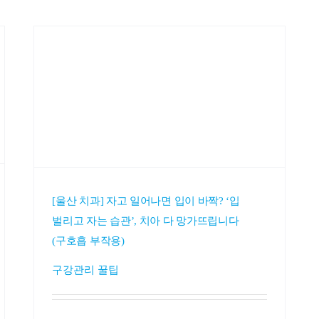
[울산 치과] 자고 일어나면 입이 바짝? ‘입
벌리고 자는 습관’, 치아 다 망가뜨립니다
(구호흡 부작용)
구강관리 꿀팁