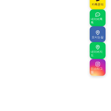
카톡문의
네이버톡
톡
오시는길
네이버지
도
인스타그
램