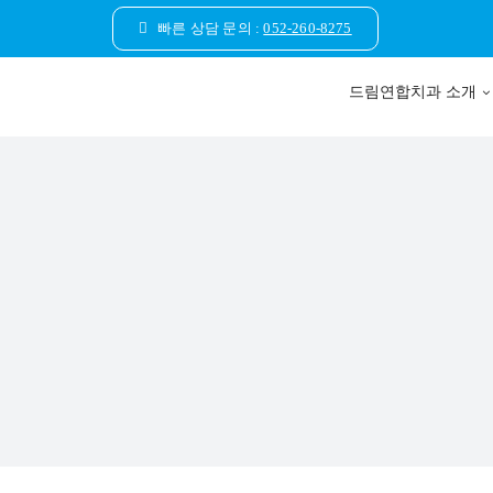
콘
빠른 상담 문의 :
052-260-8275
텐
츠
드림연합치과 소개
로
건
너
뛰
기