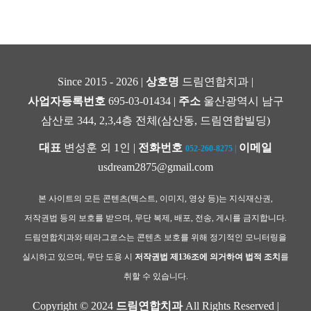
Since 2015 - 2026 |
상호명
드림연합치과 |
사업자등록번호
695-03-01434 |
주소
울산광역시 남구
삼산로 344, 2,3,4층 전체(삼산동, 드림연합빌딩)
대표
변성훈 외 1인 |
전화번호
이메일
052-260-8275
|
usdream2875@gmail.com
본 사이트의 모든 콘텐츠(텍스트, 이미지, 영상 등)는 지식재산권,
저작권법 등의 보호를 받으며, 무단 복제, 배포, 전송, 게시를 금지합니다.
드림연합치과와 테라그로스는 콘텐츠 보호를 위해 정기적인 모니터링을
실시하고 있으며, 무단 도용 시
저작권법 제136조에 의거하여 법적 조치
를
취할 수 있습니다.
Copyright © 2024
드림연합치과
All Rights Reserved |