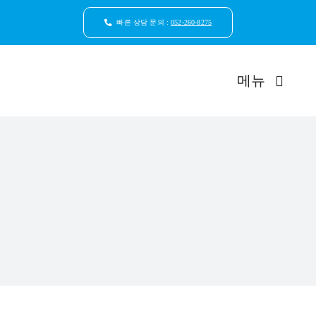
콘
텐
빠른 상담 문의 :
052-260-8275
츠
로
건
메뉴
너
뛰
기
드림연합
환자안
자연치
임플
일반