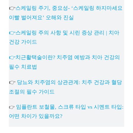
👉
스케일링 주기, 중요성- ‘스케일링 하지마세요
이빨 벌어져요’ 오해와 진실
👉스케일링 주의 사항 및 시린 증상 관리 | 치아
건강 가이드
👉치근활택술이란? 치주염 예방과 치아 건강의
필수 치료법
👉
당뇨와 치주염의 상관관계: 치주 건강과 혈당
조절의 필수 가이드
임플란트 보철물, 스크류 타입 vs 시멘트 타입:
👉
어떤 차이가 있을까요?