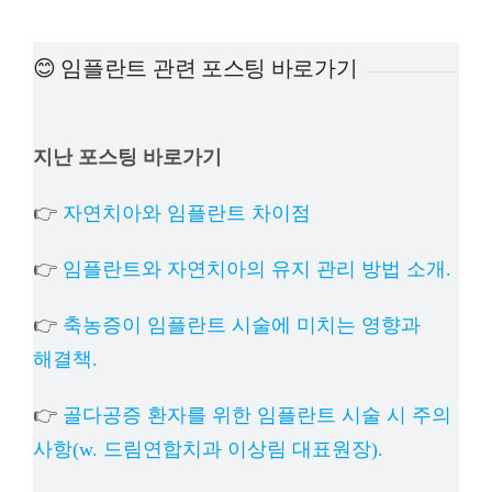
예방
😊 임플란트 관련 포스팅 바로가기
치아
지난 포스팅 바로가기
상담
👉
자연치아와 임플란트 차이점
치과의
👉
임플란트와 자연치아의 유지 관리 방법 소개.
👉
축농증이 임플란트 시술에 미치는 영향과
해결책.
👉
골다공증 환자를 위한 임플란트 시술 시 주의
사항(w. 드림연합치과 이상림 대표원장).