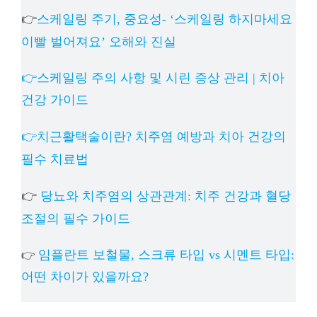
👉
스케일링 주기, 중요성- ‘스케일링 하지마세요
이빨 벌어져요’ 오해와 진실
👉스케일링 주의 사항 및 시린 증상 관리 | 치아
건강 가이드
👉치근활택술이란? 치주염 예방과 치아 건강의
필수 치료법
👉
당뇨와 치주염의 상관관계: 치주 건강과 혈당
조절의 필수 가이드
임플란트 보철물, 스크류 타입 vs 시멘트 타입:
👉
어떤 차이가 있을까요?