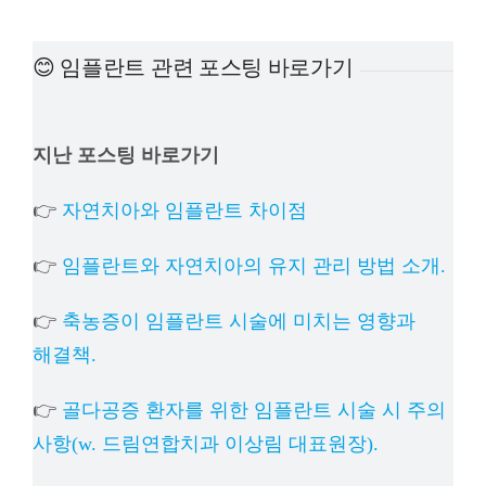
예방
😊 임플란트 관련 포스팅 바로가기
치아
지난 포스팅 바로가기
상담
👉
자연치아와 임플란트 차이점
치과의
👉
임플란트와 자연치아의 유지 관리 방법 소개.
👉
축농증이 임플란트 시술에 미치는 영향과
해결책.
👉
골다공증 환자를 위한 임플란트 시술 시 주의
사항(w. 드림연합치과 이상림 대표원장).