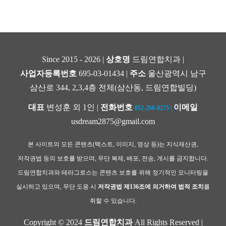
Since 2015 - 2026 |
상호명
드림연합치과 |
사업자등록번호
695-03-01434 |
주소
울산광역시 남구
삼산로 344, 2,3,4층 전체(삼산동, 드림연합빌딩)
대표
변성훈 외 1인 |
전화번호
이메일
052-260-8275
|
usdream2875@gmail.com
본 사이트의 모든 콘텐츠(텍스트, 이미지, 영상 등)는 지식재산권,
저작권법 등의 보호를 받으며, 무단 복제, 배포, 전송, 게시를 금지합니다.
드림연합치과와 테라그로스는 콘텐츠 보호를 위해 정기적인 모니터링을
실시하고 있으며, 무단 도용 시
저작권법 제136조에 의거하여 법적 조치
를
취할 수 있습니다.
Copyright © 2024
드림연합치과
All Rights Reserved |