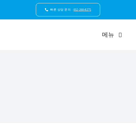
콘
텐
빠른 상담 문의 :
052-260-8275
츠
로
건
메뉴
너
뛰
기
드림연합
환자안
자연치
임플
일반