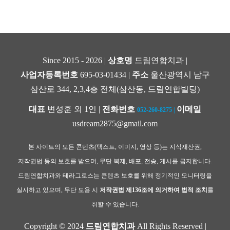
Since 2015 - 2026 |
상호명
드림연합치과 |
사업자등록번호
695-03-01434 |
주소
울산광역시 남구
삼산로 344, 2,3,4층 전체(삼산동, 드림연합빌딩)
대표
변성훈 외 1인 |
전화번호
이메일
052-260-8275
|
usdream2875@gmail.com
본 사이트의 모든 콘텐츠(텍스트, 이미지, 영상 등)는 지식재산권,
저작권법 등의 보호를 받으며, 무단 복제, 배포, 전송, 게시를 금지합니다.
드림연합치과와 테라그로스는 콘텐츠 보호를 위해 정기적인 모니터링을
실시하고 있으며, 무단 도용 시
저작권법 제136조에 의거하여 법적 조치
를
취할 수 있습니다.
Copyright © 2024
드림연합치과
All Rights Reserved |