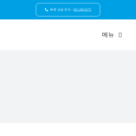
콘
텐
빠른 상담 문의 :
052-260-8275
츠
로
건
메뉴
너
뛰
기
드림연합
환자안
자연치
임플
일반