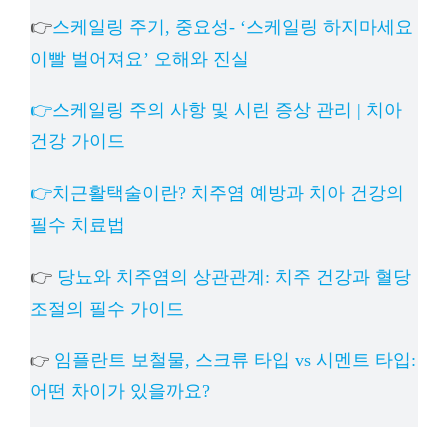
👉
스케일링 주기, 중요성- ‘스케일링 하지마세요
이빨 벌어져요’ 오해와 진실
👉스케일링 주의 사항 및 시린 증상 관리 | 치아
건강 가이드
👉치근활택술이란? 치주염 예방과 치아 건강의
필수 치료법
👉
당뇨와 치주염의 상관관계: 치주 건강과 혈당
조절의 필수 가이드
임플란트 보철물, 스크류 타입 vs 시멘트 타입:
👉
어떤 차이가 있을까요?