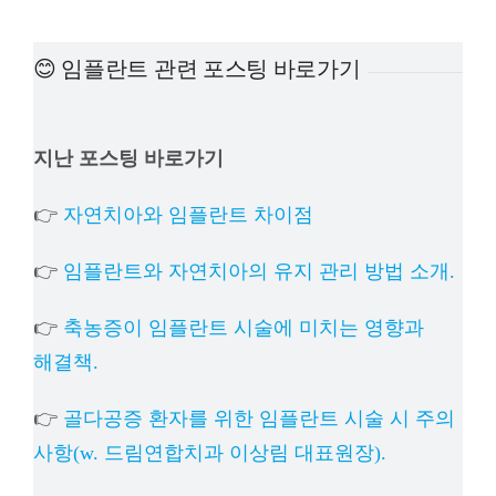
예방
😊 임플란트 관련 포스팅 바로가기
치아
지난 포스팅 바로가기
상담
👉
자연치아와 임플란트 차이점
치과의
👉
임플란트와 자연치아의 유지 관리 방법 소개.
👉
축농증이 임플란트 시술에 미치는 영향과
해결책.
👉
골다공증 환자를 위한 임플란트 시술 시 주의
사항(w. 드림연합치과 이상림 대표원장).