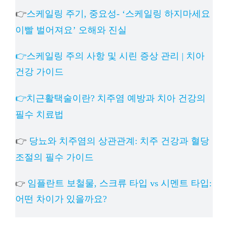
👉
스케일링 주기, 중요성- ‘스케일링 하지마세요
이빨 벌어져요’ 오해와 진실
👉스케일링 주의 사항 및 시린 증상 관리 | 치아
건강 가이드
👉치근활택술이란? 치주염 예방과 치아 건강의
필수 치료법
👉
당뇨와 치주염의 상관관계: 치주 건강과 혈당
조절의 필수 가이드
임플란트 보철물, 스크류 타입 vs 시멘트 타입:
👉
어떤 차이가 있을까요?