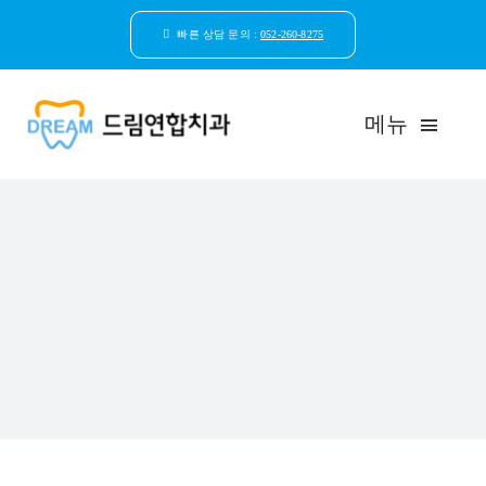
콘
텐
빠른 상담 문의 :
052-260-8275
츠
로
건
메뉴
너
뛰
기
드림연합치과 소개
환자안심케어
자연치아보존
임플란트
일반진료