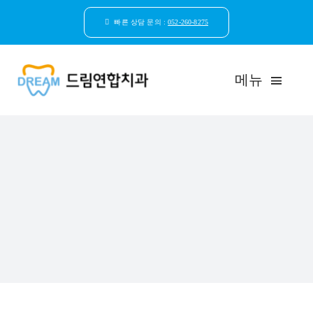
콘
텐
빠른 상담 문의 :
052-260-8275
츠
로
건
메뉴
너
뛰
기
드림연합치과 소개
환자안심케어
자연치아보존
임플란트
일반진료