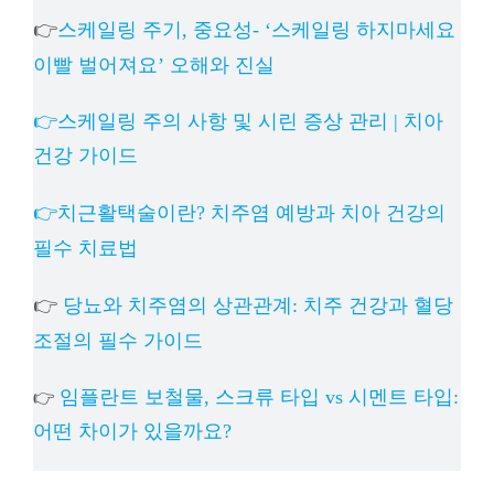
👉
스케일링 주기, 중요성- ‘스케일링 하지마세요
이빨 벌어져요’ 오해와 진실
👉스케일링 주의 사항 및 시린 증상 관리 | 치아
건강 가이드
👉치근활택술이란? 치주염 예방과 치아 건강의
필수 치료법
👉
당뇨와 치주염의 상관관계: 치주 건강과 혈당
조절의 필수 가이드
임플란트 보철물, 스크류 타입 vs 시멘트 타입:
👉
어떤 차이가 있을까요?