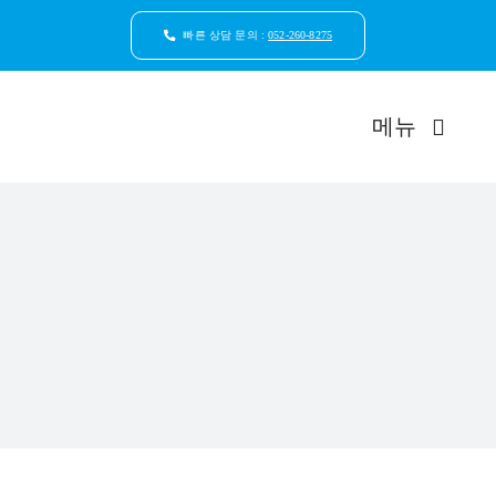
콘
텐
빠른 상담 문의 :
052-260-8275
츠
로
건
메뉴
너
뛰
기
드림연합
환자안
자연치
임플
일반