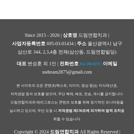
Since 2015 - 2026 |
상호명
드림연합치과 |
사업자등록번호
695-03-01434 |
주소
울산광역시 남구
삼산로 344, 2,3,4층 전체(삼산동, 드림연합빌딩)
대표
변성훈 외 1인 |
전화번호
이메일
052-260-8275
|
usdream2875@gmail.com
본 사이트의 모든 콘텐츠(텍스트, 이미지, 영상 등)는 지식재산권,
저작권법 등의 보호를 받으며, 무단 복제, 배포, 전송, 게시를 금지합니다.
드림연합치과와 테라그로스는 콘텐츠 보호를 위해 정기적인 모니터링을
실시하고 있으며, 무단 도용 시
저작권법 제136조에 의거하여 법적 조치
를
취할 수 있습니다.
Copyright © 2024
드림연합치과
All Rights Reserved |