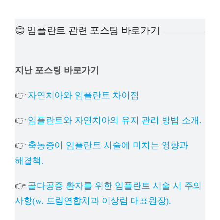
예방
😊 임플란트 관련 포스팅 바로가기
치아
지난 포스팅 바로가기
상담
👉
자연치아와 임플란트 차이점
치과의
👉
임플란트와 자연치아의 유지 관리 방법 소개.
👉
축농증이 임플란트 시술에 미치는 영향과
해결책.
👉
골다공증 환자를 위한 임플란트 시술 시 주의
사항(w. 드림연합치과 이상림 대표원장).