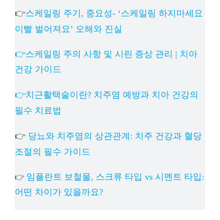
👉
스케일링 주기, 중요성- ‘스케일링 하지마세요
이빨 벌어져요’ 오해와 진실
👉스케일링 주의 사항 및 시린 증상 관리 | 치아
건강 가이드
👉치근활택술이란? 치주염 예방과 치아 건강의
필수 치료법
👉
당뇨와 치주염의 상관관계: 치주 건강과 혈당
조절의 필수 가이드
임플란트 보철물, 스크류 타입 vs 시멘트 타입:
👉
어떤 차이가 있을까요?