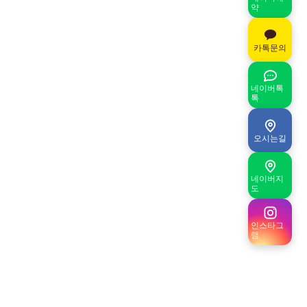
약
카톡문의
네이버톡
톡
오시는길
네이버지
도
인스타그
램