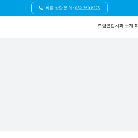
콘
빠른 상담 문의 :
052-260-8275
텐
츠
드림연합치과 소개
로
건
너
뛰
기