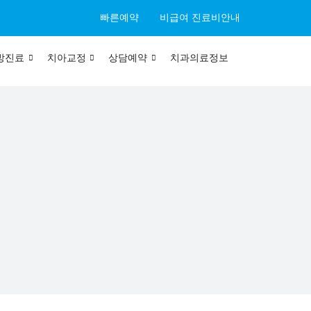
빠른예약
비급여 진료비안내
방진료
치아교정
상담예약
치과의료정보