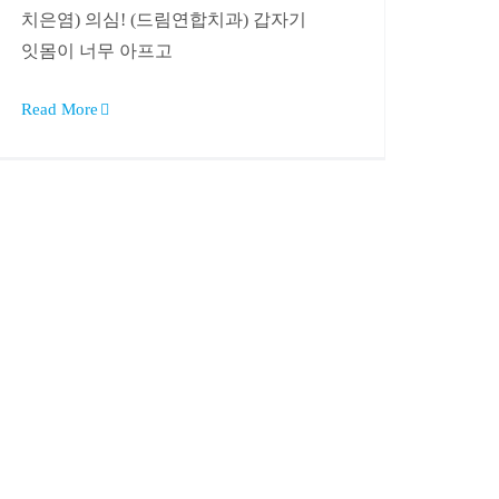
치은염) 의심! (드림연합치과) 갑자기
잇몸이 너무 아프고
Read More