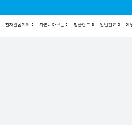
환자안심케어
자연치아보존
임플란트
일반진료
예