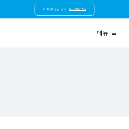
콘
텐
빠른 상담 문의 :
052-260-8275
츠
로
건
메뉴
너
뛰
기
드림연합
환자안
자연치
임플
일반