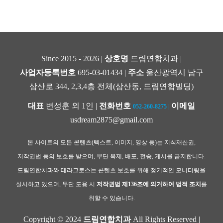
Since 2015 - 2026 |
상호명
드림연합치과 |
사업자등록번호
695-03-01434 |
주소
울산광역시 남구
삼산로 344, 2,3,4층 전체(삼산동, 드림연합빌딩)
대표
변성훈 외 1인 |
전화번호
이메일
052-260-8275
|
usdream2875@gmail.com
본 사이트의 모든 콘텐츠(텍스트, 이미지, 영상 등)는 지식재산권,
저작권법 등의 보호를 받으며, 무단 복제, 배포, 전송, 게시를 금지합니다.
드림연합치과와 테라그로스는 콘텐츠 보호를 위해 정기적인 모니터링을
실시하고 있으며, 무단 도용 시
저작권법 제136조에 의거하여 법적 조치
를
취할 수 있습니다.
Copyright © 2024
드림연합치과
All Rights Reserved |