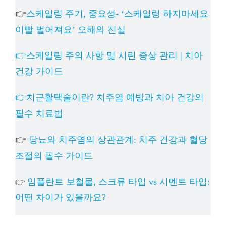
👉
스케일링 주기, 중요성- ‘스케일링 하지마세요
이빨 벌어져요’ 오해와 진실
👉스케일링 주의 사항 및 시린 증상 관리 | 치아
건강 가이드
👉치근활택술이란? 치주염 예방과 치아 건강의
필수 치료법
👉
당뇨와 치주염의 상관관계: 치주 건강과 혈당
조절의 필수 가이드
임플란트 보철물, 스크류 타입 vs 시멘트 타입:
👉
어떤 차이가 있을까요?