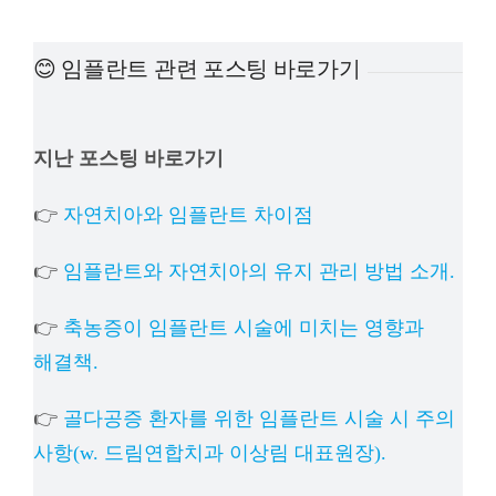
예방
😊 임플란트 관련 포스팅 바로가기
치아
지난 포스팅 바로가기
상담
👉
자연치아와 임플란트 차이점
치과의
👉
임플란트와 자연치아의 유지 관리 방법 소개.
👉
축농증이 임플란트 시술에 미치는 영향과
해결책.
👉
골다공증 환자를 위한 임플란트 시술 시 주의
사항(w. 드림연합치과 이상림 대표원장).