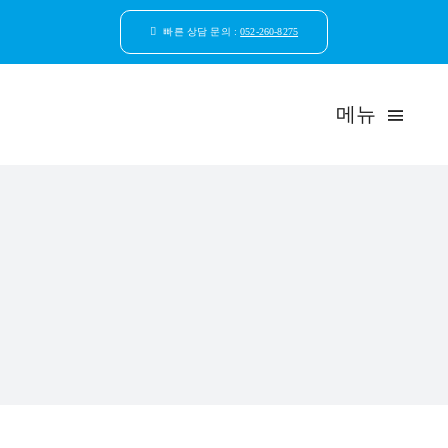
콘
텐
빠른 상담 문의 :
052-260-8275
츠
로
건
메뉴
너
뛰
기
드림연합
환자안
자연치
임플
일반