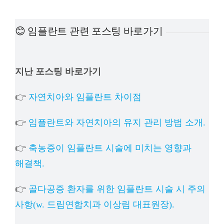
예방
😊 임플란트 관련 포스팅 바로가기
치아
지난 포스팅 바로가기
상담
👉
자연치아와 임플란트 차이점
치과의
👉
임플란트와 자연치아의 유지 관리 방법 소개.
👉
축농증이 임플란트 시술에 미치는 영향과
해결책.
👉
골다공증 환자를 위한 임플란트 시술 시 주의
사항(w. 드림연합치과 이상림 대표원장).