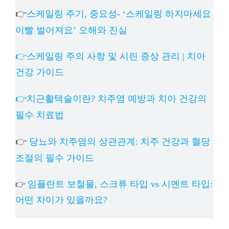
👉
스케일링 주기, 중요성- ‘스케일링 하지마세요
이빨 벌어져요’ 오해와 진실
👉스케일링 주의 사항 및 시린 증상 관리 | 치아
건강 가이드
👉치근활택술이란? 치주염 예방과 치아 건강의
필수 치료법
👉
당뇨와 치주염의 상관관계: 치주 건강과 혈당
조절의 필수 가이드
임플란트 보철물, 스크류 타입 vs 시멘트 타입:
👉
어떤 차이가 있을까요?