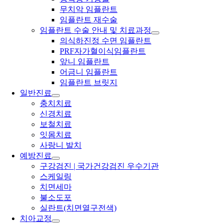
무치악 임플란트
임플란트 재수술
임플란트 수술 안내 및 치료과정
의식하진정 수면 임플란트
PRF자가혈이식임플란트
앞니 임플란트
어금니 임플란트
임플란트 브릿지
일반진료
충치치료
신경치료
보철치료
잇몸치료
사랑니 발치
예방진료
구강검진 | 국가건강검진 우수기관
스케일링
치면세마
불소도포
실란트(치면열구전색)
치아교정