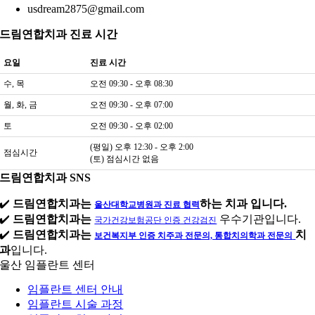
usdream2875@gmail.com
드림연합치과 진료 시간
요일
진료 시간
수, 목
오전 09:30 - 오후 08:30
월, 화, 금
오전 09:30 - 오후 07:00
토
오전 09:30 - 오후 02:00
(평일) 오후 12:30 - 오후 2:00
점심시간
(토) 점심시간 없음
드림연합치과 SNS
✔️
드림연합치과는
하는 치과 입니다.
울산대학교병원과 진료 협력
✔️
드림연합치과는
우수기관입니다.
국가건강보험공단 인증 건강검진
✔️
드림연합치과는
치
보건복지부 인증 치주과 전문의, 통합치의학과 전문의
과
입니다.
울산 임플란트 센터
임플란트 센터 안내
임플란트 시술 과정