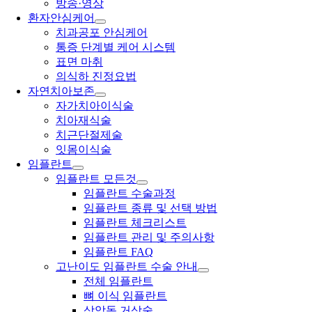
방송·영상
환자안심케어
치과공포 안심케어
통증 단계별 케어 시스템
표면 마취
의식하 진정요법
자연치아보존
자가치아이식술
치아재식술
치근단절제술
잇몸이식술
임플란트
임플란트 모든것
임플란트 수술과정
임플란트 종류 및 선택 방법
임플란트 체크리스트
임플란트 관리 및 주의사항
임플란트 FAQ
고난이도 임플란트 수술 안내
전체 임플란트
뼈 이식 임플란트
상악동 거상술