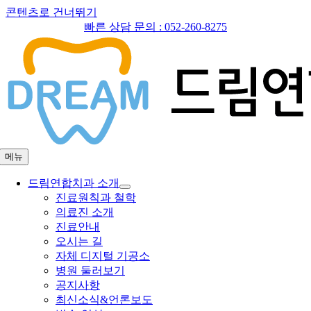
콘텐츠로 건너뛰기
빠른 상담 문의 :
052-260-8275
메뉴
드림연합치과 소개
진료원칙과 철학
의료진 소개
진료안내
오시는 길
자체 디지털 기공소
병원 둘러보기
공지사항
최신소식&언론보도