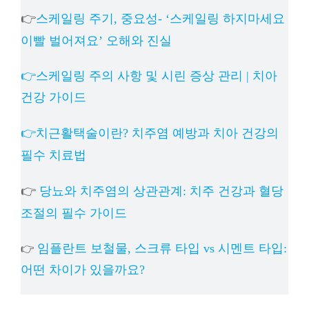
👉
스케일링 주기, 중요성- ‘스케일링 하지마세요
이빨 벌어져요’ 오해와 진실
👉스케일링 주의 사항 및 시린 증상 관리 | 치아
건강 가이드
👉치근활택술이란? 치주염 예방과 치아 건강의
필수 치료법
👉
당뇨와 치주염의 상관관계: 치주 건강과 혈당
조절의 필수 가이드
임플란트 보철물, 스크류 타입 vs 시멘트 타입:
👉
어떤 차이가 있을까요?