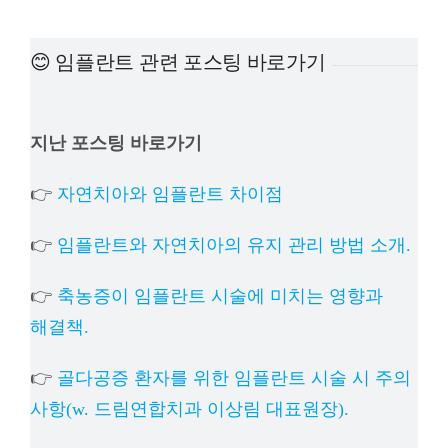
예방
😊 임플란트 관련 포스팅 바로가기
치아
지난 포스팅 바로가기
상담
👉
자연치아와 임플란트 차이점
치과의
👉
임플란트와 자연치아의 유지 관리 방법 소개.
👉
축농증이 임플란트 시술에 미치는 영향과
해결책.
👉
골다공증 환자를 위한 임플란트 시술 시 주의
사항(w. 드림연합치과 이상림 대표원장).