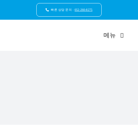
콘
텐
빠른 상담 문의 :
052-260-8275
츠
로
건
메뉴
너
뛰
기
드림연합
환자안
자연치
임플
일반