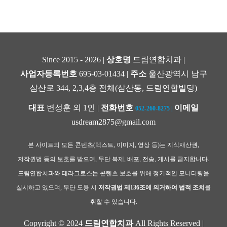
Since 2015 - 2026 |
상호명
드림연합치과 |
사업자등록번호
695-03-01434 |
주소
울산광역시 남구
삼산로 344, 2,3,4층 전체(삼산동, 드림연합빌딩)
대표
변성훈 외 1인 |
전화번호
이메일
052-260-8275
|
usdream2875@gmail.com
본 사이트의 모든 콘텐츠(텍스트, 이미지, 영상 등)는 지식재산권,
저작권법 등의 보호를 받으며, 무단 복제, 배포, 전송, 게시를 금지합니다.
드림연합치과와 테라그로스는 콘텐츠 보호를 위해 정기적인 모니터링을
실시하고 있으며, 무단 도용 시
저작권법 제136조에 의거하여 법적 조치
를
취할 수 있습니다.
Copyright © 2024
드림연합치과
All Rights Reserved |