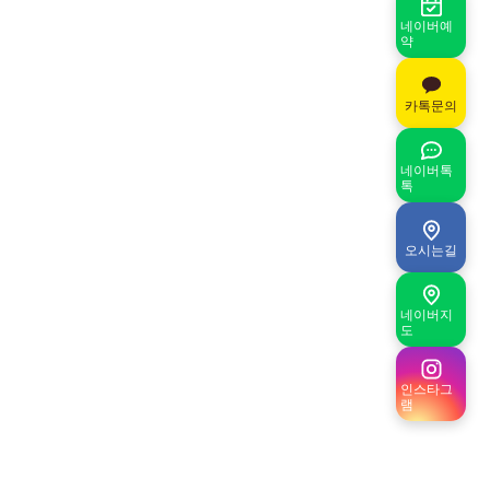
네이버예
약
카톡문의
네이버톡
톡
오시는길
네이버지
도
인스타그
램