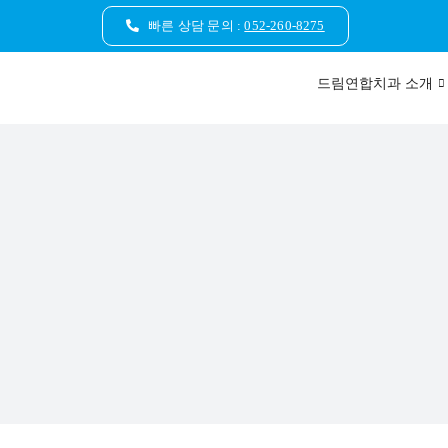
콘
빠른 상담 문의 :
052-260-8275
텐
츠
드림연합치과 소개
로
건
너
뛰
기