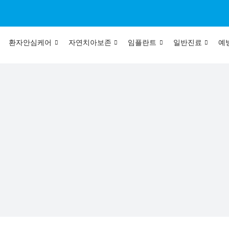
환자안심케어
자연치아보존
임플란트
일반진료
예