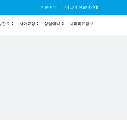
빠른예약
비급여 진료비안내
방진료
치아교정
상담예약
치과의료정보