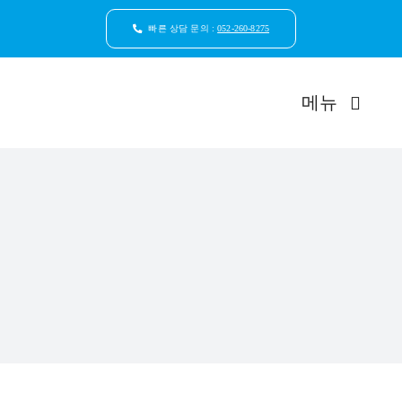
콘
텐
빠른 상담 문의 :
052-260-8275
츠
로
건
메뉴
너
뛰
기
드림연합
환자안
자연치
임플
일반