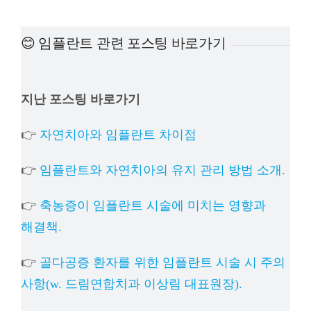
예방
😊 임플란트 관련 포스팅 바로가기
치아
지난 포스팅 바로가기
상담
👉
자연치아와 임플란트 차이점
치과의
👉
임플란트와 자연치아의 유지 관리 방법 소개.
👉
축농증이 임플란트 시술에 미치는 영향과
해결책.
👉
골다공증 환자를 위한 임플란트 시술 시 주의
사항(w. 드림연합치과 이상림 대표원장).