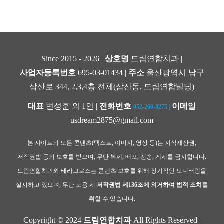
Since 2015 - 2026 |
상호명
드림연합치과 |
사업자등록번호
695-03-01434 |
주소
울산광역시 남구
삼산로 344, 2,3,4층 전체(삼산동, 드림연합빌딩)
대표
변성훈 외 1인 |
전화번호
이메일
052-260-8275
|
usdream2875@gmail.com
본 사이트의 모든 콘텐츠(텍스트, 이미지, 영상 등)는 지식재산권,
저작권법 등의 보호를 받으며, 무단 복제, 배포, 전송, 게시를 금지합니다.
드림연합치과와 테라그로스는 콘텐츠 보호를 위해 정기적인 모니터링을
실시하고 있으며, 무단 도용 시
저작권법 제136조에 의거하여 법적 조치
를
취할 수 있습니다.
Copyright © 2024
드림연합치과
All Rights Reserved |