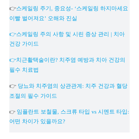
👉
스케일링 주기, 중요성- ‘스케일링 하지마세요
이빨 벌어져요’ 오해와 진실
👉스케일링 주의 사항 및 시린 증상 관리 | 치아
건강 가이드
👉치근활택술이란? 치주염 예방과 치아 건강의
필수 치료법
👉
당뇨와 치주염의 상관관계: 치주 건강과 혈당
조절의 필수 가이드
임플란트 보철물, 스크류 타입 vs 시멘트 타입:
👉
어떤 차이가 있을까요?