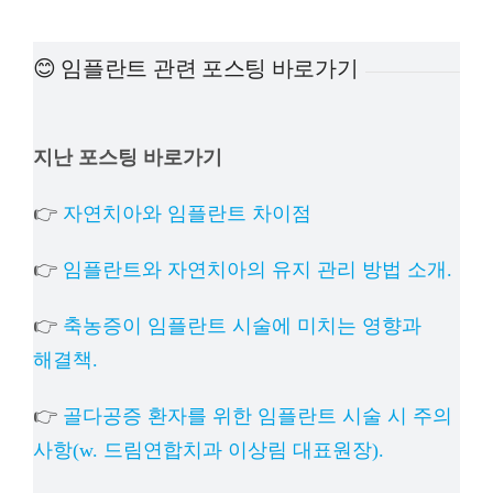
예방
😊 임플란트 관련 포스팅 바로가기
치아
지난 포스팅 바로가기
상담
👉
자연치아와 임플란트 차이점
치과의
👉
임플란트와 자연치아의 유지 관리 방법 소개.
👉
축농증이 임플란트 시술에 미치는 영향과
해결책.
👉
골다공증 환자를 위한 임플란트 시술 시 주의
사항(w. 드림연합치과 이상림 대표원장).