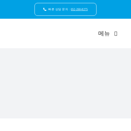
콘
텐
빠른 상담 문의 :
052-260-8275
츠
로
건
메뉴
너
뛰
기
드림연합
환자안
자연치
임플
일반