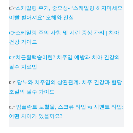
👉
스케일링 주기, 중요성- ‘스케일링 하지마세요
이빨 벌어져요’ 오해와 진실
👉스케일링 주의 사항 및 시린 증상 관리 | 치아
건강 가이드
👉치근활택술이란? 치주염 예방과 치아 건강의
필수 치료법
👉
당뇨와 치주염의 상관관계: 치주 건강과 혈당
조절의 필수 가이드
임플란트 보철물, 스크류 타입 vs 시멘트 타입:
👉
어떤 차이가 있을까요?