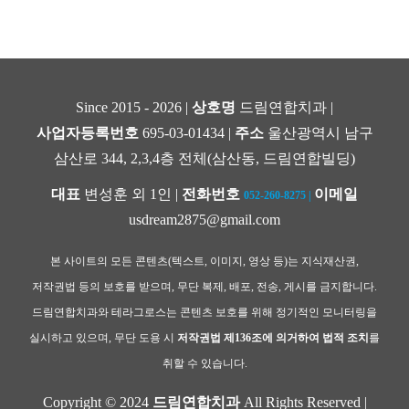
Since 2015 - 2026 |
상호명
드림연합치과 |
사업자등록번호
695-03-01434 |
주소
울산광역시 남구
삼산로 344, 2,3,4층 전체(삼산동, 드림연합빌딩)
대표
변성훈 외 1인 |
전화번호
이메일
052-260-8275
|
usdream2875@gmail.com
본 사이트의 모든 콘텐츠(텍스트, 이미지, 영상 등)는 지식재산권,
저작권법 등의 보호를 받으며, 무단 복제, 배포, 전송, 게시를 금지합니다.
드림연합치과와 테라그로스는 콘텐츠 보호를 위해 정기적인 모니터링을
실시하고 있으며, 무단 도용 시
저작권법 제136조에 의거하여 법적 조치
를
취할 수 있습니다.
Copyright © 2024
드림연합치과
All Rights Reserved |