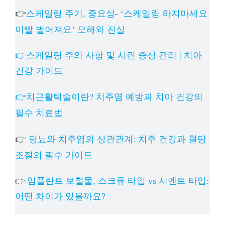
👉
스케일링 주기, 중요성- ‘스케일링 하지마세요
이빨 벌어져요’ 오해와 진실
👉스케일링 주의 사항 및 시린 증상 관리 | 치아
건강 가이드
👉치근활택술이란? 치주염 예방과 치아 건강의
필수 치료법
👉
당뇨와 치주염의 상관관계: 치주 건강과 혈당
조절의 필수 가이드
임플란트 보철물, 스크류 타입 vs 시멘트 타입:
👉
어떤 차이가 있을까요?