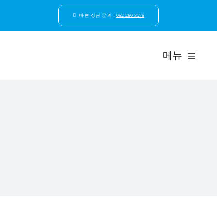
콘
텐
빠른 상담 문의 :
052-260-8275
츠
로
건
메뉴
너
뛰
기
드림연합
환자안
자연치
임플
일반