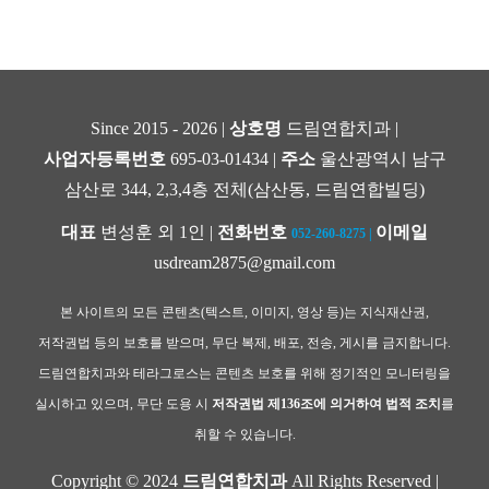
Since 2015 - 2026 |
상호명
드림연합치과 |
사업자등록번호
695-03-01434 |
주소
울산광역시 남구
삼산로 344, 2,3,4층 전체(삼산동, 드림연합빌딩)
대표
변성훈 외 1인 |
전화번호
이메일
052-260-8275
|
usdream2875@gmail.com
본 사이트의 모든 콘텐츠(텍스트, 이미지, 영상 등)는 지식재산권,
저작권법 등의 보호를 받으며, 무단 복제, 배포, 전송, 게시를 금지합니다.
드림연합치과와 테라그로스는 콘텐츠 보호를 위해 정기적인 모니터링을
실시하고 있으며, 무단 도용 시
저작권법 제136조에 의거하여 법적 조치
를
취할 수 있습니다.
Copyright © 2024
드림연합치과
All Rights Reserved |