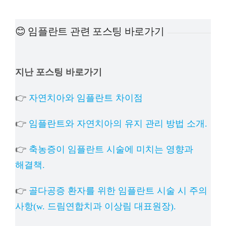
예방
😊 임플란트 관련 포스팅 바로가기
치아
지난 포스팅 바로가기
상담
👉
자연치아와 임플란트 차이점
치과의
👉
임플란트와 자연치아의 유지 관리 방법 소개.
👉
축농증이 임플란트 시술에 미치는 영향과
해결책.
👉
골다공증 환자를 위한 임플란트 시술 시 주의
사항(w. 드림연합치과 이상림 대표원장).