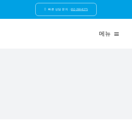
콘
텐
빠른 상담 문의 :
052-260-8275
츠
로
건
메뉴
너
뛰
기
드림연합
환자안
자연치
임플
일반