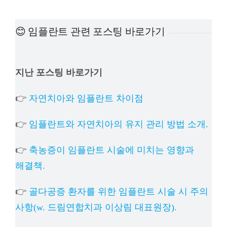
예방
😊 임플란트 관련 포스팅 바로가기
치아
지난 포스팅 바로가기
상담
👉
자연치아와 임플란트 차이점
치과의
👉
임플란트와 자연치아의 유지 관리 방법 소개.
👉
축농증이 임플란트 시술에 미치는 영향과
해결책.
👉
골다공증 환자를 위한 임플란트 시술 시 주의
사항(w. 드림연합치과 이상림 대표원장).