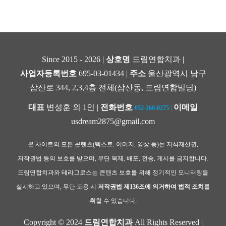
Since 2015 - 2026 |
상호명
드림연합치과 |
사업자등록번호
695-03-01434 |
주소
울산광역시 남구
삼산로 344, 2,3,4층 전체(삼산동, 드림연합빌딩)
대표
변성훈 외 1인 |
전화번호
이메일
052-260-8275
|
usdream2875@gmail.com
본 사이트의 모든 콘텐츠(텍스트, 이미지, 영상 등)는 지식재산권,
저작권법 등의 보호를 받으며, 무단 복제, 배포, 전송, 게시를 금지합니다.
드림연합치과와 테라그로스는 콘텐츠 보호를 위해 정기적인 모니터링을
실시하고 있으며, 무단 도용 시
저작권법 제136조에 의거하여 법적 조치
를
취할 수 있습니다.
Copyright © 2024
드림연합치과
All Rights Reserved |