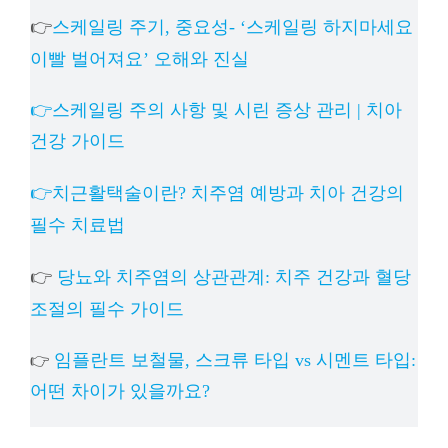
👉
스케일링 주기, 중요성- ‘스케일링 하지마세요
이빨 벌어져요’ 오해와 진실
👉스케일링 주의 사항 및 시린 증상 관리 | 치아
건강 가이드
👉치근활택술이란? 치주염 예방과 치아 건강의
필수 치료법
👉
당뇨와 치주염의 상관관계: 치주 건강과 혈당
조절의 필수 가이드
임플란트 보철물, 스크류 타입 vs 시멘트 타입:
👉
어떤 차이가 있을까요?