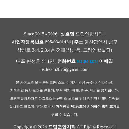
Since 2015 - 2026 |
상호명
드림연합치과 |
사업자등록번호
695-03-01434 |
주소
울산광역시 남구
삼산로 344, 2,3,4층 전체(삼산동, 드림연합빌딩)
대표
변성훈 외 1인 |
전화번호
이메일
052-260-8275
|
usdream2875@gmail.com
본 사이트의 모든 콘텐츠(텍스트, 이미지, 영상 등)는 지식재산권,
저작권법 등의 보호를 받으며, 무단 복제, 배포, 전송, 게시를 금지합니다.
드림연합치과와 테라그로스는 콘텐츠 보호를 위해 정기적인 모니터링을
실시하고 있으며, 무단 도용 시
저작권법 제136조에 의거하여 법적 조치
를
취할 수 있습니다.
Copyright © 2024
드림연합치과
All Rights Reserved |