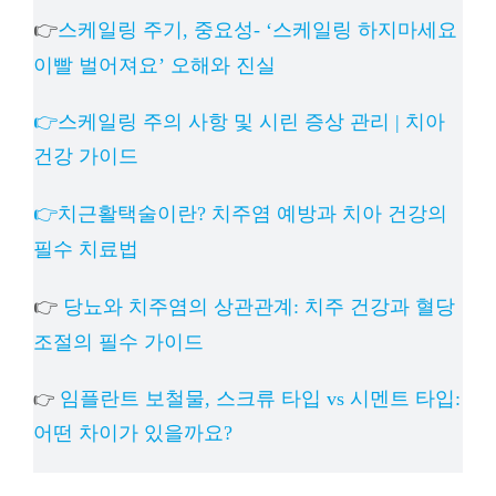
👉
스케일링 주기, 중요성- ‘스케일링 하지마세요
이빨 벌어져요’ 오해와 진실
👉스케일링 주의 사항 및 시린 증상 관리 | 치아
건강 가이드
👉치근활택술이란? 치주염 예방과 치아 건강의
필수 치료법
👉
당뇨와 치주염의 상관관계: 치주 건강과 혈당
조절의 필수 가이드
임플란트 보철물, 스크류 타입 vs 시멘트 타입:
👉
어떤 차이가 있을까요?