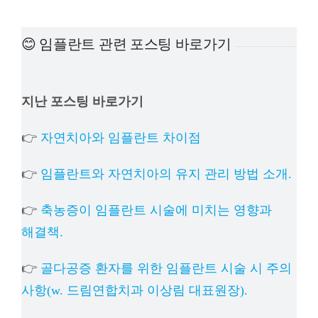
예방
😊 임플란트 관련 포스팅 바로가기
치아
지난 포스팅 바로가기
상담
👉
자연치아와 임플란트 차이점
치과의
👉
임플란트와 자연치아의 유지 관리 방법 소개.
👉
축농증이 임플란트 시술에 미치는 영향과
해결책.
👉
골다공증 환자를 위한 임플란트 시술 시 주의
사항(w. 드림연합치과 이상림 대표원장).