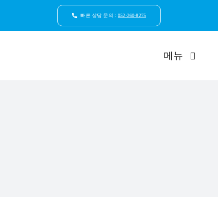
콘
텐
빠른 상담 문의 :
052-260-8275
츠
로
건
메뉴
너
뛰
기
드림연합
환자안
자연치
임플
일반