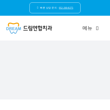
콘
텐
빠른 상담 문의 :
052-260-8275
츠
로
건
메뉴
너
뛰
기
드림연합치과 소개
환자안심케어
자연치아보존
임플란트
일반진료