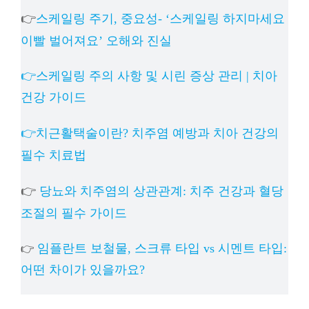
👉
스케일링 주기, 중요성- ‘스케일링 하지마세요
이빨 벌어져요’ 오해와 진실
👉스케일링 주의 사항 및 시린 증상 관리 | 치아
건강 가이드
👉치근활택술이란? 치주염 예방과 치아 건강의
필수 치료법
👉
당뇨와 치주염의 상관관계: 치주 건강과 혈당
조절의 필수 가이드
임플란트 보철물, 스크류 타입 vs 시멘트 타입:
👉
어떤 차이가 있을까요?