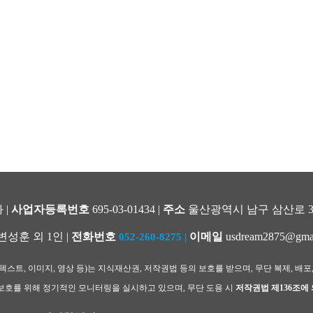
 |
사업자등록번호
695-03-01434 |
주소
울산광역시 남구 삼산로 344
변성훈 외 1인 |
전화번호
이메일
usdream2875@gma
052-260-8275
|
스트, 이미지, 영상 등)는 지식재산권, 저작권법 등의 보호를 받으며, 무단 복제, 배포
호를 위해 정기적인 모니터링을 실시하고 있으며, 무단 도용 시
저작권법 제136조에