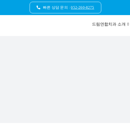
콘
빠른 상담 문의 :
052-260-8275
텐
츠
드림연합치과 소개
로
건
너
뛰
기