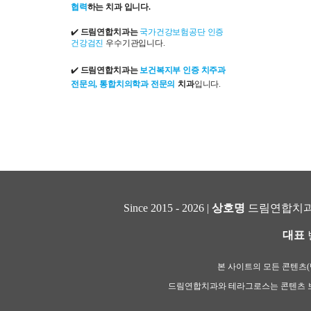
협력
하는 치과 입니다.
✔️
드림연합치과는
국가건강보험공단 인증
건강검진
우수기관입니다.
✔️
드림연합치과는
보건복지부 인증 치주과
전문의, 통합치의학과 전문의
치과
입니다.
Since 2015 - 2026 |
상호명
드림연합치과
대표
본 사이트의 모든 콘텐츠(텍
드림연합치과와 테라그로스는 콘텐츠 보