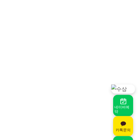
네이버예
약
카톡문의