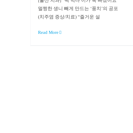
[울산 치과] “떡 먹다 이가 쑥 빠졌어요”
멀쩡한 생니 빼게 만드는 ‘풍치’의 공포
(치주염 증상/치료) “즐거운 설
Read More