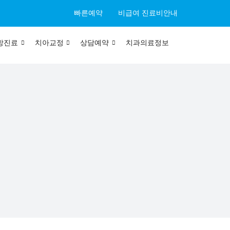
빠른예약
비급여 진료비안내
방진료
치아교정
상담예약
치과의료정보