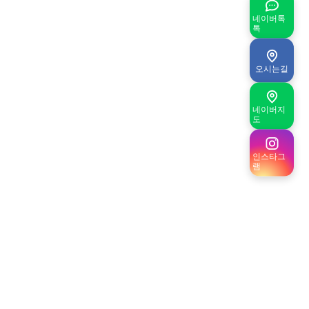
네이버톡
톡
오시는길
네이버지
도
인스타그
램