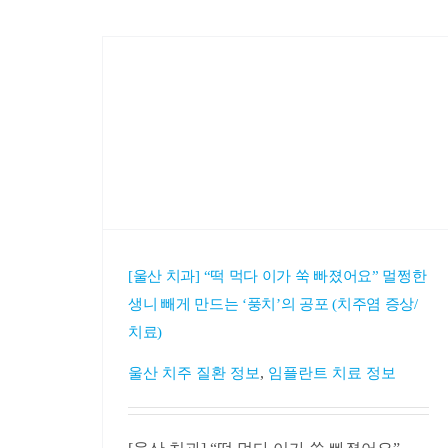
[울산 치과] “떡 먹다 이가 쑥 빠졌어요” 멀쩡한
생니 빼게 만드는 ‘풍치’의 공포 (치주염 증상/
치료)
,
울산 치주 질환 정보
임플란트 치료 정보