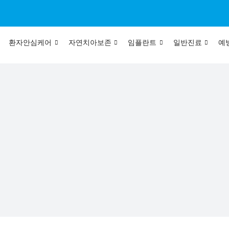
환자안심케어
자연치아보존
임플란트
일반진료
예