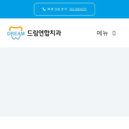
콘
텐
빠른 상담 문의 :
052-260-8275
츠
로
건
메뉴
너
뛰
기
드림연합치과 소개
환자안심케어
자연치아보존
임플란트
일반진료