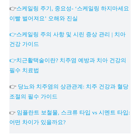
👉
스케일링 주기, 중요성- ‘스케일링 하지마세요
이빨 벌어져요’ 오해와 진실
👉스케일링 주의 사항 및 시린 증상 관리 | 치아
건강 가이드
👉치근활택술이란? 치주염 예방과 치아 건강의
필수 치료법
👉
당뇨와 치주염의 상관관계: 치주 건강과 혈당
조절의 필수 가이드
임플란트 보철물, 스크류 타입 vs 시멘트 타입:
👉
어떤 차이가 있을까요?