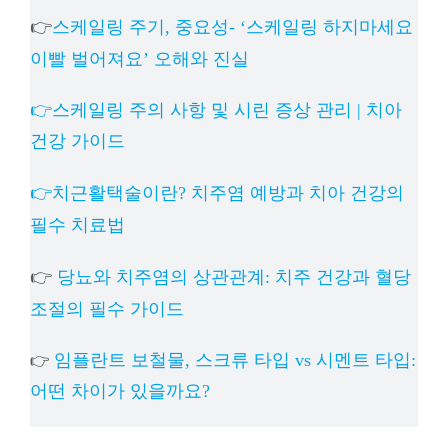
👉
스케일링 주기, 중요성- ‘스케일링 하지마세요
이빨 벌어져요’ 오해와 진실
👉스케일링 주의 사항 및 시린 증상 관리 | 치아
건강 가이드
👉치근활택술이란? 치주염 예방과 치아 건강의
필수 치료법
👉
당뇨와 치주염의 상관관계: 치주 건강과 혈당
조절의 필수 가이드
임플란트 보철물, 스크류 타입 vs 시멘트 타입:
👉
어떤 차이가 있을까요?