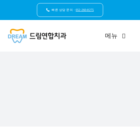
콘
텐
빠른 상담 문의 :
052-260-8275
츠
로
건
메뉴
너
뛰
기
드림연합치과 소개
환자안심케어
자연치아보존
임플란트
일반진료