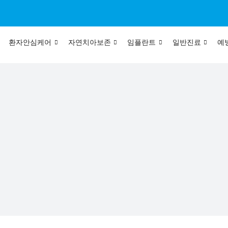
환자안심케어
자연치아보존
임플란트
일반진료
예