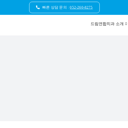
콘
빠른 상담 문의 :
052-260-8275
텐
츠
드림연합치과 소개
로
건
너
뛰
기