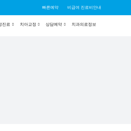
빠른예약
비급여 진료비안내
방진료
치아교정
상담예약
치과의료정보