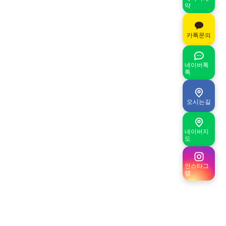
약
카톡문의
네이버톡
톡
오시는길
네이버지
도
인스타그
램