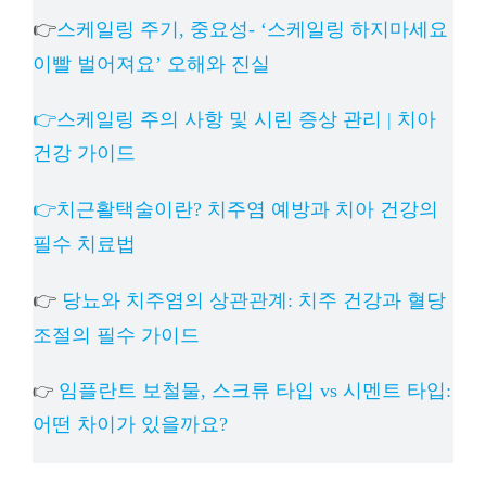
👉
스케일링 주기, 중요성- ‘스케일링 하지마세요
이빨 벌어져요’ 오해와 진실
👉스케일링 주의 사항 및 시린 증상 관리 | 치아
건강 가이드
👉치근활택술이란? 치주염 예방과 치아 건강의
필수 치료법
👉
당뇨와 치주염의 상관관계: 치주 건강과 혈당
조절의 필수 가이드
임플란트 보철물, 스크류 타입 vs 시멘트 타입:
👉
어떤 차이가 있을까요?