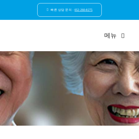
콘
텐
빠른 상담 문의 :
052-260-8275
츠
로
건
메뉴
너
뛰
기
드림연합
환자안
자연치
임플
일반