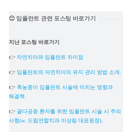
예방
😊 임플란트 관련 포스팅 바로가기
치아
지난 포스팅 바로가기
상담
👉
자연치아와 임플란트 차이점
치과의
👉
임플란트와 자연치아의 유지 관리 방법 소개.
👉
축농증이 임플란트 시술에 미치는 영향과
해결책.
👉
골다공증 환자를 위한 임플란트 시술 시 주의
사항(w. 드림연합치과 이상림 대표원장).