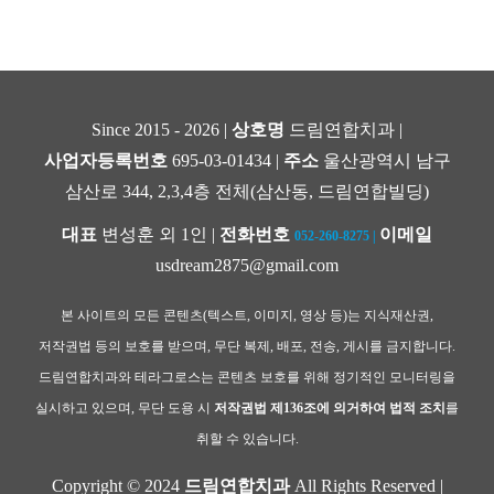
Since 2015 - 2026 |
상호명
드림연합치과 |
사업자등록번호
695-03-01434 |
주소
울산광역시 남구
삼산로 344, 2,3,4층 전체(삼산동, 드림연합빌딩)
대표
변성훈 외 1인 |
전화번호
이메일
052-260-8275
|
usdream2875@gmail.com
본 사이트의 모든 콘텐츠(텍스트, 이미지, 영상 등)는 지식재산권,
저작권법 등의 보호를 받으며, 무단 복제, 배포, 전송, 게시를 금지합니다.
드림연합치과와 테라그로스는 콘텐츠 보호를 위해 정기적인 모니터링을
실시하고 있으며, 무단 도용 시
저작권법 제136조에 의거하여 법적 조치
를
취할 수 있습니다.
Copyright © 2024
드림연합치과
All Rights Reserved |