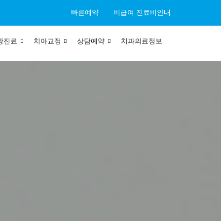
빠른예약
비급여 진료비안내
방진료
치아교정
상담예약
치과의료정보