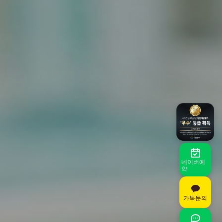
네이버예
약
카톡문의