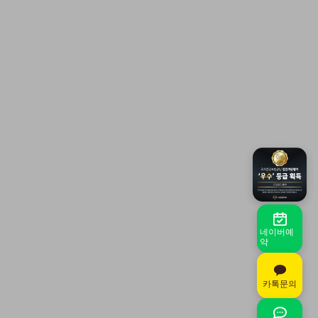
네이버예
약
카톡문의