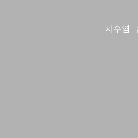
치수염 |