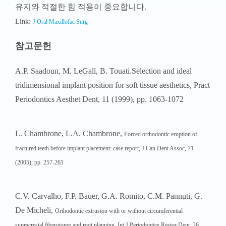
유지와 적절한 힘 적용이 중요합니다.
:
Link
J Oral Maxillofac Surg
참고문헌
A.P. Saadoun, M. LeGall, B. Touati.Selection and ideal
tridimensional implant position for soft tissue aesthetics, Pract
Periodontics Aesthet Dent, 11 (1999), pp. 1063-1072
L. Chambrone, L.A. Chambrone,
Forced orthodontic eruption of
fractured teeth before implant placement: case report,
J Can Dent Assoc, 71
(2005), pp. 257-261
C.V. Carvalho, F.P. Bauer, G.A. Romito, C.M. Pannuti, G.
De Micheli,
Orthodontic extrusion with or without circumferential
supracrestal fiberotomy and root planning,
Int J Periodontics Restor Dent, 26