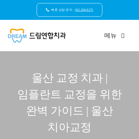
콘
텐
빠른 상담 문의 :
052-260-8275
츠
로
건
메뉴
너
뛰
기
드림연합치과 소개
울산 교정 치과 |
환자안심케어
임플란트 교정을 위한
자연치아보존
완벽 가이드 | 울산
임플란트
치아교정
일반진료