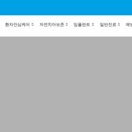
환자안심케어
자연치아보존
임플란트
일반진료
예