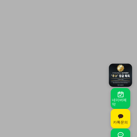
네이버예
약
카톡문의