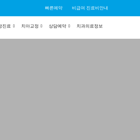
빠른예약
비급여 진료비안내
방진료
치아교정
상담예약
치과의료정보