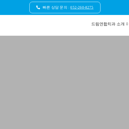
콘
빠른 상담 문의 :
052-260-8275
텐
츠
드림연합치과 소개
로
건
너
뛰
기