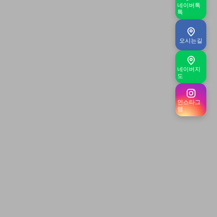
네이버톡
톡
오시는길
네이버지
도
인스타그
램