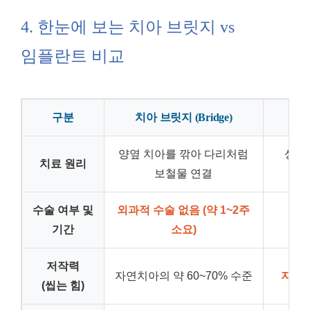
4. 한눈에 보는 치아 브릿지 vs
임플란트 비교
구분
치아 브릿지 (Bridge)
양옆 치아를 깎아 다리처럼
상실
치료 원리
보철물 연결
수술 여부 및
외과적 수술 없음 (약 1~2주
기간
소요)
(
저작력
자연치아의 약 60~70% 수준
자연치
(씹는 힘)