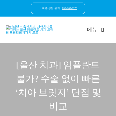
콘
텐
빠른 상담 문의 :
052-260-8275
츠
로
건
메뉴
너
뛰
기
드림연합치과 소개
[울산 치과] 임플란트
환자안심케어
불가? 수술 없이 빠른
자연치아보존
‘치아 브릿지’ 단점 및
임플란트
비교
일반진료