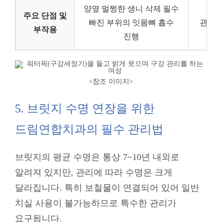
양옆 멀쩡한 생니 삭제 필수
수술
주요 단점 및
빠진 부위의 잇몸뼈 흡수
관리에
부작용
진행
<참조 이미지
>
5. 브릿지 수명 연장을 위한
드림연합치과의 필수 관리법
브릿지의 평균 수명은 통상 7~10년 내외로
알려져 있지만, 관리에 따라 수명은 크게
달라집니다. 특히 보철물이 연결되어 있어 일반
치실 사용이 불가능하므로 특수한 관리가
요구됩니다.