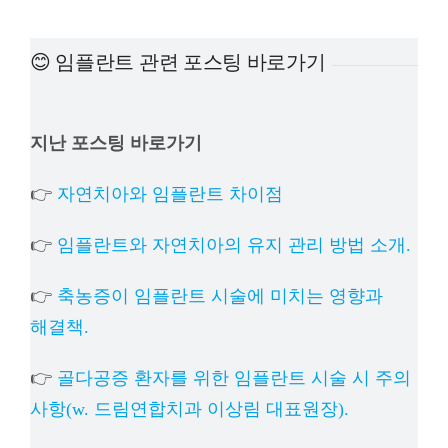
예방
😊 임플란트 관련 포스팅 바로가기
치아
지난 포스팅 바로가기
상담
👉
자연치아와 임플란트 차이점
치과의
👉
임플란트와 자연치아의 유지 관리 방법 소개.
👉
축농증이 임플란트 시술에 미치는 영향과
해결책.
👉
골다공증 환자를 위한 임플란트 시술 시 주의
사항(w. 드림연합치과 이상림 대표원장).