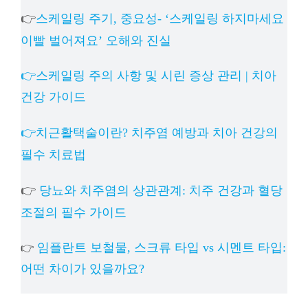
👉
스케일링 주기, 중요성- ‘스케일링 하지마세요
이빨 벌어져요’ 오해와 진실
👉스케일링 주의 사항 및 시린 증상 관리 | 치아
건강 가이드
👉치근활택술이란? 치주염 예방과 치아 건강의
필수 치료법
👉
당뇨와 치주염의 상관관계: 치주 건강과 혈당
조절의 필수 가이드
임플란트 보철물, 스크류 타입 vs 시멘트 타입:
👉
어떤 차이가 있을까요?