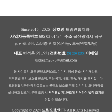
Since 2015 - 2026 |
상호명
드림연합치과 |
사업자등록번호
695-03-01434 |
주소
울산광역시 남구
삼산로 344, 2,3,4층 전체(삼산동, 드림연합빌딩)
대표
변성훈 외 1인 |
전화번호
이메일
052-260-8275
|
usdream2875@gmail.com
본 사이트의 모든 콘텐츠(텍스트, 이미지, 영상 등)는 지식재산권,
저작권법 등의 보호를 받으며, 무단 복제, 배포, 전송, 게시를 금지합니다.
드림연합치과와 테라그로스는 콘텐츠 보호를 위해 정기적인 모니터링을
실시하고 있으며, 무단 도용 시
저작권법 제136조에 의거하여 법적 조치
를
취할 수 있습니다.
Copyright © 2024
드림연합치과
All Rights Reserved |