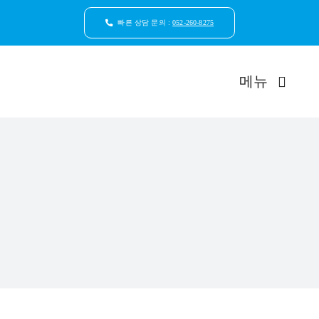
콘
텐
빠른 상담 문의 :
052-260-8275
츠
로
건
메뉴
너
뛰
기
드림연합
환자안
자연치
임플
일반