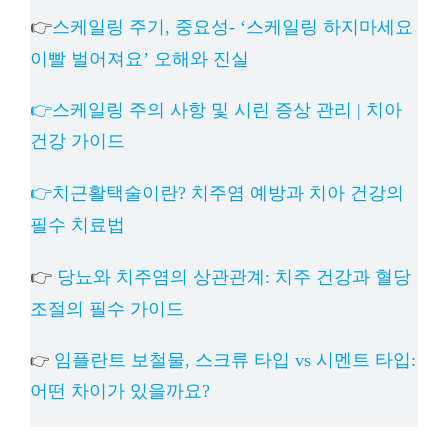
👉
스케일링 주기, 중요성- ‘스케일링 하지마세요
이빨 벌어져요’ 오해와 진실
👉스케일링 주의 사항 및 시린 증상 관리 | 치아
건강 가이드
👉치근활택술이란? 치주염 예방과 치아 건강의
필수 치료법
👉
당뇨와 치주염의 상관관계: 치주 건강과 혈당
조절의 필수 가이드
임플란트 보철물, 스크류 타입 vs 시멘트 타입:
👉
어떤 차이가 있을까요?