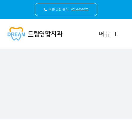
콘
텐
빠른 상담 문의 :
052-260-8275
츠
로
건
메뉴
너
뛰
기
드림연합치과 소개
환자안심케어
자연치아보존
임플란트
일반진료