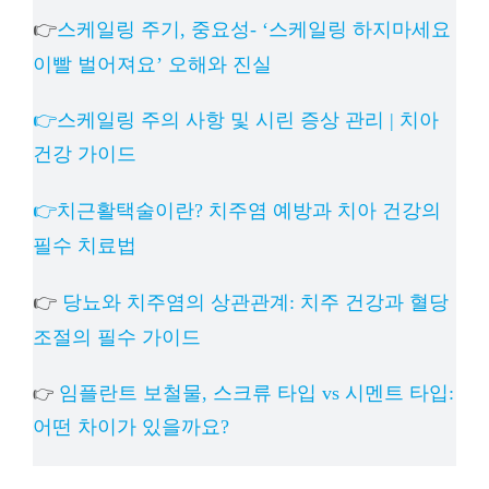
👉
스케일링 주기, 중요성- ‘스케일링 하지마세요
이빨 벌어져요’ 오해와 진실
👉스케일링 주의 사항 및 시린 증상 관리 | 치아
건강 가이드
👉치근활택술이란? 치주염 예방과 치아 건강의
필수 치료법
👉
당뇨와 치주염의 상관관계: 치주 건강과 혈당
조절의 필수 가이드
임플란트 보철물, 스크류 타입 vs 시멘트 타입:
👉
어떤 차이가 있을까요?