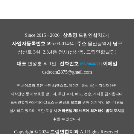
Since 2015 - 2026 |
상호명
드림연합치과 |
사업자등록번호
695-03-01434 |
주소
울산광역시 남구
삼산로 344, 2,3,4층 전체(삼산동, 드림연합빌딩)
대표
변성훈 외 1인 |
전화번호
이메일
052-260-8275
|
usdream2875@gmail.com
본 사이트의 모든 콘텐츠(텍스트, 이미지, 영상 등)는 지식재산권,
저작권법 등의 보호를 받으며, 무단 복제, 배포, 전송, 게시를 금지합니다.
드림연합치과와 테라그로스는 콘텐츠 보호를 위해 정기적인 모니터링을
실시하고 있으며, 무단 도용 시
저작권법 제136조에 의거하여 법적 조치
를
취할 수 있습니다.
Copyright © 2024
드림연합치과
All Rights Reserved |