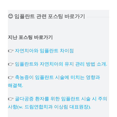
예방
😊 임플란트 관련 포스팅 바로가기
치아
지난 포스팅 바로가기
상담
👉
자연치아와 임플란트 차이점
치과의
👉
임플란트와 자연치아의 유지 관리 방법 소개.
👉
축농증이 임플란트 시술에 미치는 영향과
해결책.
👉
골다공증 환자를 위한 임플란트 시술 시 주의
사항(w. 드림연합치과 이상림 대표원장).