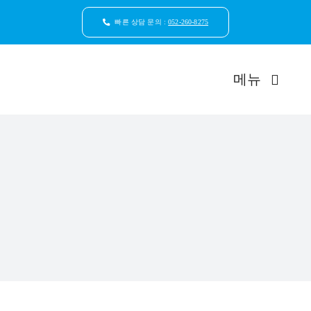
콘
텐
빠른 상담 문의 :
052-260-8275
츠
로
건
메뉴
너
뛰
기
드림연합
환자안
자연치
임플
일반