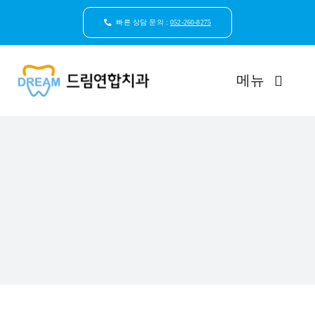
콘
텐
빠른 상담 문의 :
052-260-8275
츠
로
건
메뉴
너
뛰
기
드림연합치과 소개
환자안심케어
자연치아보존
임플란트
일반진료