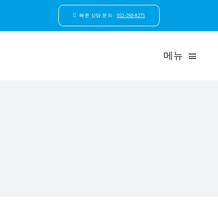
콘
텐
빠른 상담 문의 :
052-260-8275
츠
로
건
메뉴
너
뛰
기
드림연합
환자안
자연치
임플
일반