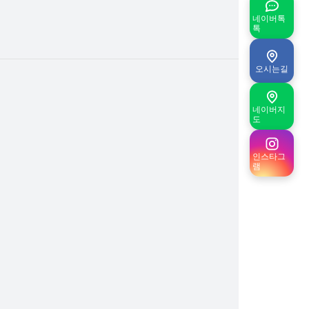
네이버톡
톡
오시는길
네이버지
도
인스타그
램