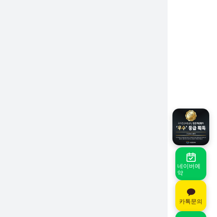
네이버예
약
카톡문의