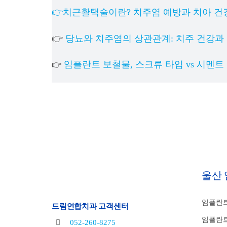
👉치근활택술이란? 치주염 예방과 치아 건
👉
당뇨와 치주염의 상관관계: 치주 건강과
임플란트 보철물, 스크류 타입 vs 시멘트
👉
울산
임플란트
드림연합치과 고객센터
임플란트
052-260-8275