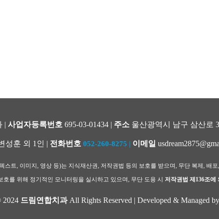
 |
사업자등록번호
695-03-01434 |
주소
울산광역시 남구 삼산로 344
변성훈 외 1인 |
전화번호
이메일
usdream2875@gma
052-260-8275
|
스트, 이미지, 영상 등)는 지식재산권, 저작권법 등의 보호를 받으며, 무단 복제, 배포
호를 위해 정기적인 모니터링을 실시하고 있으며, 무단 도용 시
저작권법 제136조에
© 2024
드림연합치과
All Rights Reserved | Developed & Managed b