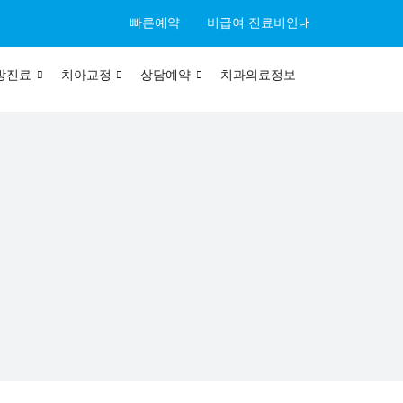
빠른예약
비급여 진료비안내
방진료
치아교정
상담예약
치과의료정보