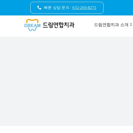
콘
빠른 상담 문의 :
052-260-8275
텐
츠
드림연합치과 소개
로
건
너
뛰
기