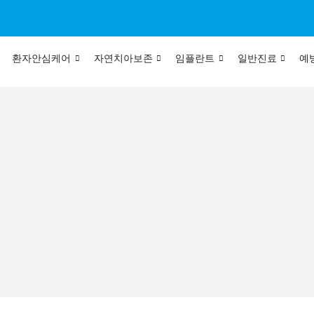
환자안심케어
자연치아보존
임플란트
일반진료
예