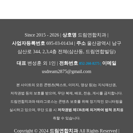
Since 2015 - 2026 |
상호명
드림연합치과 |
사업자등록번호
695-03-01434 |
주소
울산광역시 남구
삼산로 344, 2,3,4층 전체(삼산동, 드림연합빌딩)
대표
변성훈 외 1인 |
전화번호
이메일
052-260-8275
|
usdream2875@gmail.com
본 사이트의 모든 콘텐츠(텍스트, 이미지, 영상 등)는 지식재산권,
저작권법 등의 보호를 받으며, 무단 복제, 배포, 전송, 게시를 금지합니다.
드림연합치과와 테라그로스는 콘텐츠 보호를 위해 정기적인 모니터링을
실시하고 있으며, 무단 도용 시
저작권법 제136조에 의거하여 법적 조치
를
취할 수 있습니다.
Copyright © 2024
드림연합치과
All Rights Reserved |