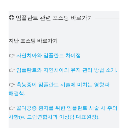
예방
😊 임플란트 관련 포스팅 바로가기
치아
지난 포스팅 바로가기
상담
👉
자연치아와 임플란트 차이점
치과의
👉
임플란트와 자연치아의 유지 관리 방법 소개.
👉
축농증이 임플란트 시술에 미치는 영향과
해결책.
👉
골다공증 환자를 위한 임플란트 시술 시 주의
사항(w. 드림연합치과 이상림 대표원장).