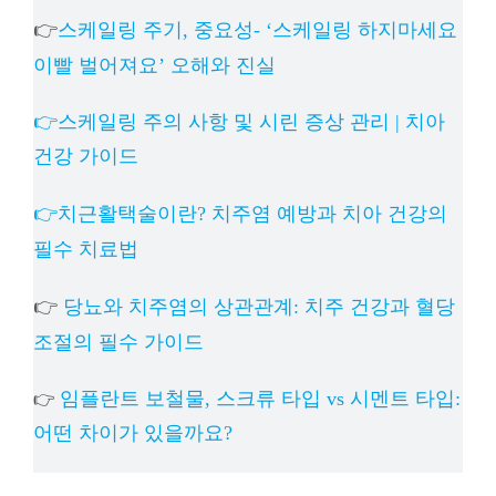
👉
스케일링 주기, 중요성- ‘스케일링 하지마세요
이빨 벌어져요’ 오해와 진실
👉스케일링 주의 사항 및 시린 증상 관리 | 치아
건강 가이드
👉치근활택술이란? 치주염 예방과 치아 건강의
필수 치료법
👉
당뇨와 치주염의 상관관계: 치주 건강과 혈당
조절의 필수 가이드
임플란트 보철물, 스크류 타입 vs 시멘트 타입:
👉
어떤 차이가 있을까요?