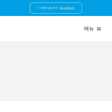
콘
텐
빠른 상담 문의 :
052-260-8275
츠
로
건
메뉴
너
뛰
기
드림연합
환자안
자연치
임플
일반