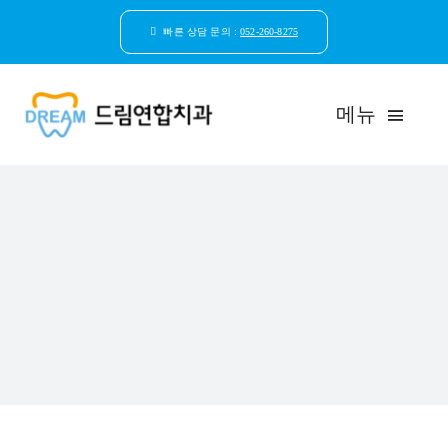
콘
텐
빠른 상담 문의 :
052-260-8275
츠
로
건
메뉴
너
뛰
기
드림연합치과 소개
환자안심케어
자연치아보존
임플란트
일반진료