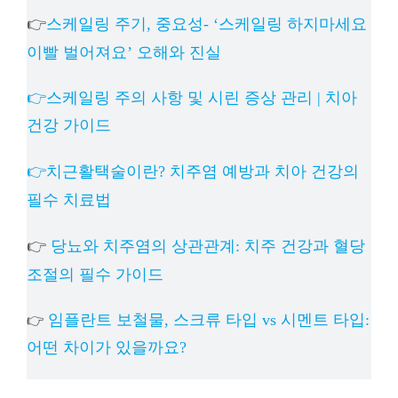
👉
스케일링 주기, 중요성- ‘스케일링 하지마세요
이빨 벌어져요’ 오해와 진실
👉스케일링 주의 사항 및 시린 증상 관리 | 치아
건강 가이드
👉치근활택술이란? 치주염 예방과 치아 건강의
필수 치료법
👉
당뇨와 치주염의 상관관계: 치주 건강과 혈당
조절의 필수 가이드
임플란트 보철물, 스크류 타입 vs 시멘트 타입:
👉
어떤 차이가 있을까요?