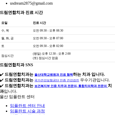
usdream2875@gmail.com
드림연합치과 진료 시간
요일
진료 시간
수, 목
오전 09:30 - 오후 08:30
월, 화, 금
오전 09:30 - 오후 07:00
토
오전 09:30 - 오후 02:00
(평일) 오후 12:30 - 오후 2:00
점심시간
(토) 점심시간 없음
드림연합치과 SNS
✔️
드림연합치과는
하는 치과 입니다.
울산대학교병원과 진료 협력
✔️
드림연합치과는
우수기관입니다.
국가건강보험공단 인증 건강검진
✔️
드림연합치과는
치
보건복지부 인증 치주과 전문의, 통합치의학과 전문의
과
입니다.
울산 임플란트 센터
임플란트 센터 안내
임플란트 시술 과정