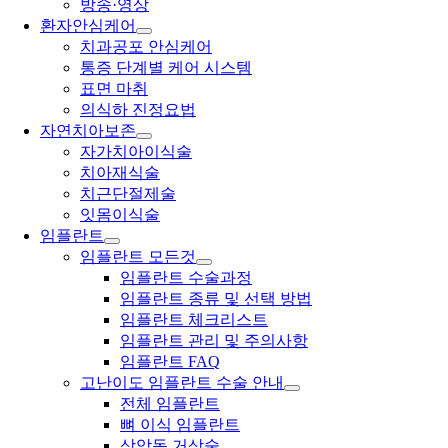
방송·영상
환자안심케어
치과공포 안심케어
통증 단계별 케어 시스템
표면 마취
의식하 진정요법
자연치아보존
자가치아이식술
치아재식술
치근단절제술
잇몸이식술
임플란트
임플란트 모든것
임플란트 수술과정
임플란트 종류 및 선택 방법
임플란트 체크리스트
임플란트 관리 및 주의사항
임플란트 FAQ
고난이도 임플란트 수술 안내
전체 임플란트
뼈 이식 임플란트
상악동 거상술