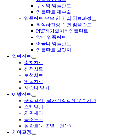
무치악 임플란트
임플란트 재수술
임플란트 수술 안내 및 치료과정
의식하진정 수면 임플란트
PRF자가혈이식임플란트
앞니 임플란트
어금니 임플란트
임플란트 브릿지
일반진료
충치치료
신경치료
보철치료
잇몸치료
사랑니 발치
예방진료
구강검진 | 국가건강검진 우수기관
스케일링
치면세마
불소도포
실란트(치면열구전색)
치아교정