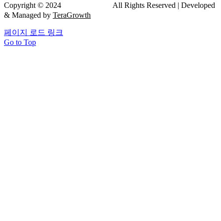
Copyright © 2024
드림연합치과
All Rights Reserved | Developed
& Managed by
TeraGrowth
페이지 로드 링크
Go to Top