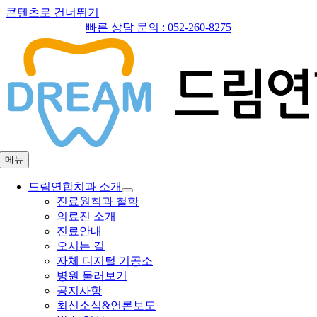
콘텐츠로 건너뛰기
빠른 상담 문의 :
052-260-8275
메뉴
드림연합치과 소개
진료원칙과 철학
의료진 소개
진료안내
오시는 길
자체 디지털 기공소
병원 둘러보기
공지사항
최신소식&언론보도