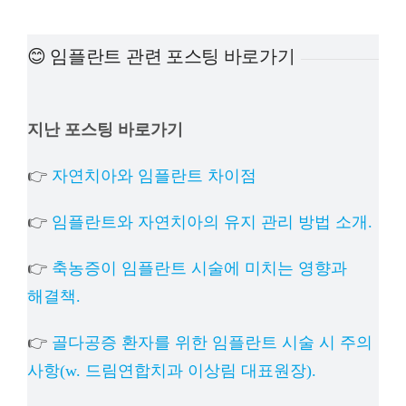
예방
😊 임플란트 관련 포스팅 바로가기
치아
지난 포스팅 바로가기
상담
👉
자연치아와 임플란트 차이점
치과의
👉
임플란트와 자연치아의 유지 관리 방법 소개.
👉
축농증이 임플란트 시술에 미치는 영향과
해결책.
👉
골다공증 환자를 위한 임플란트 시술 시 주의
사항(w. 드림연합치과 이상림 대표원장).