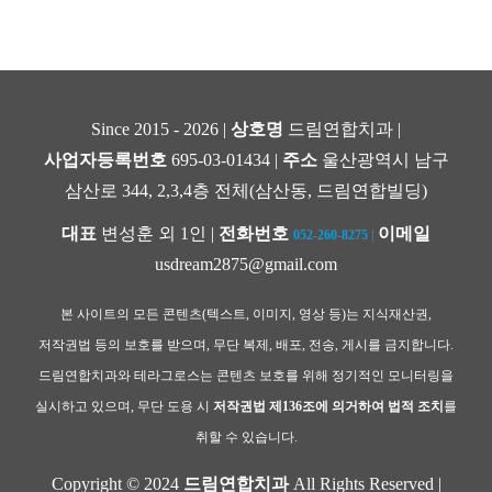
Since 2015 - 2026 |
상호명
드림연합치과 |
사업자등록번호
695-03-01434 |
주소
울산광역시 남구
삼산로 344, 2,3,4층 전체(삼산동, 드림연합빌딩)
대표
변성훈 외 1인 |
전화번호
이메일
052-260-8275
|
usdream2875@gmail.com
본 사이트의 모든 콘텐츠(텍스트, 이미지, 영상 등)는 지식재산권,
저작권법 등의 보호를 받으며, 무단 복제, 배포, 전송, 게시를 금지합니다.
드림연합치과와 테라그로스는 콘텐츠 보호를 위해 정기적인 모니터링을
실시하고 있으며, 무단 도용 시
저작권법 제136조에 의거하여 법적 조치
를
취할 수 있습니다.
Copyright © 2024
드림연합치과
All Rights Reserved |