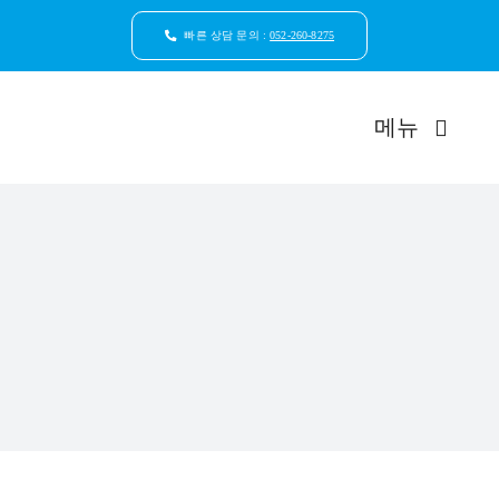
콘
텐
빠른 상담 문의 :
052-260-8275
츠
로
건
메뉴
너
뛰
기
드림연합
환자안
자연치
임플
일반