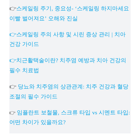
👉
스케일링 주기, 중요성- ‘스케일링 하지마세요
이빨 벌어져요’ 오해와 진실
👉스케일링 주의 사항 및 시린 증상 관리 | 치아
건강 가이드
👉치근활택술이란? 치주염 예방과 치아 건강의
필수 치료법
👉
당뇨와 치주염의 상관관계: 치주 건강과 혈당
조절의 필수 가이드
임플란트 보철물, 스크류 타입 vs 시멘트 타입:
👉
어떤 차이가 있을까요?